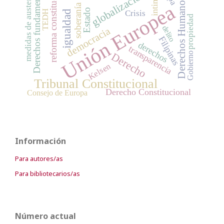
reforma constitucional
Derechos fundamentales
medidas de austeridad
globalización
Derechos Humanos
Unión Europea
soberanía
Estado
TEDH
igualdad
Crisis
propiedad
delito
democracia
Filipinas
derechos
transparencia
Gobierno
Derecho
Kelsen
Tribunal Constitucional
Derecho Constitucional
Consejo de Europa
Información
Para autores/as
Para bibliotecarios/as
Número actual