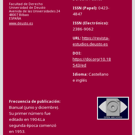
Facultad de Derecho
0423-
ISSN (Papel)
Universidad de Deusto
Avenida de las Universidades 24
4847
48007 Bilbao
ESPAÑA
ISSN (Electrónico)
www.deusto.es
2386-9062
https://revista-
URL
estudios.deusto.es
DOI
https://doi.org/10.18
543/ed
Castellano
Idioma
e inglés
Frecuencia de publicación
Bianual (junio y diciembre).
Su primer número fue
editado en 1904.La
segunda época comenzó
en 1953.