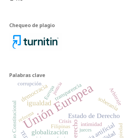
Chequeo de plagio
Palabras clave
corrupción
Unión Europea
justicia
transparencia
democracia
Europa
Arbitraje
soberanía
igualdad
Derecho Constitucional
reforma
Estado de Derecho
Crisis
Derecho
intimidad
Inteligencia artificial
propiedad
Filipinas
jueces
globalización
TEDH