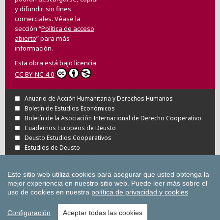
y difundir, sin fines
comerciales. Véase la
sección “
Política de acceso
abierto
” para más
información.
Esta obra está bajo licencia
CC BY-NC 4.0
Anuario de Acción Humanitaria y Derechos Humanos
Boletín de Estudios Económicos
Boletín de la Asociación Internacional de Derecho Cooperativo
Cuadernos Europeos de Deusto
Deusto Estudios Cooperativos
Estudios de Deusto
Revista Deusto de Derechos Humanos
Tuning Journal for Higher Education
Este sitio web utiliza cookies para asegurar que usted obtenga la
Todas las Revistas Científicas de Deusto en
mejor experiencia en nuestro sitio web.
Puede leer más sobre el
OJS
uso de cookies en nuestra
política de privacidad y cookies
Todas las publicaciones de la Universidad
de Deusto
Configuración
Aceptar todas las cookies