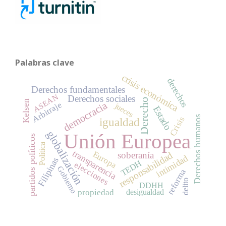
Palabras clave
crisis económica
derechos
Derechos fundamentales
ASEAN
Derechos sociales
Derecho
Kelsen
democracia
Arbitraje
jueces
Estado
Derechos humanos
Crisis
igualdad
globalización
Unión Europea
partidos políticos
Política
transparencia
Europa
soberanía
responsabilidad
intimidad
Filipinas
TEDH
elecciones
Gobierno
reforma
delito
DDHH
desigualdad
propiedad