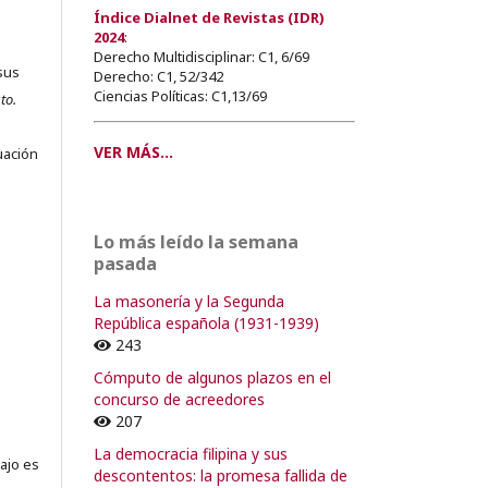
Índice Dialnet de Revistas (IDR)
2024
:
Derecho Multidisciplinar: C1, 6/69
sus
Derecho: C1, 52/342
Ciencias Políticas: C1,13/69
to.
s
VER MÁS...
uación
Lo más leído la semana
o
pasada
La masonería y la Segunda
o
República española (1931-1939)
243
Cómputo de algunos plazos en el
concurso de acreedores
207
La democracia filipina y sus
ajo es
descontentos: la promesa fallida de