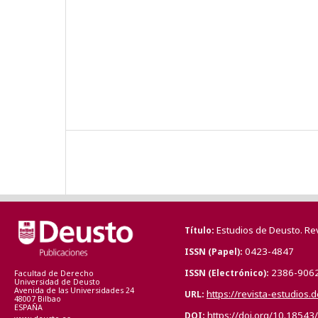
Estudios de Deusto. Re
Título
0423-4847
ISSN (Papel)
2386-906
ISSN (Electrónico)
Facultad de Derecho
Universidad de Deusto
Avenida de las Universidades 24
https://revista-estudios.
URL
48007 Bilbao
ESPAÑA
https://doi.org/10.18543
DOI