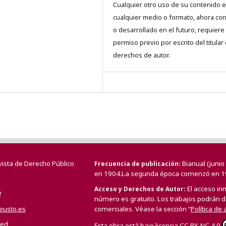
Cualquier otro uso de su contenido 
cualquier medio o formato, ahora co
o desarrollado en el futuro, requiere 
permiso previo por escrito del titular
derechos de autor.
vista de Derecho Público
Bianual (juni
Frecuencia de publicación
en 1904.La segunda época comenzó en 1
El acceso in
Acceso y Derechos de Autor
2
número es gratuito. Los trabajos podrán de
deusto.es
comerciales. Véase la sección “
Política de
/ed
Esta obra está bajo licencia
CC BY-NC 4.0