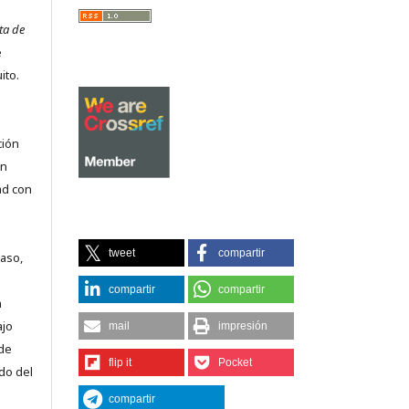
ta de
e
ito.
ción
on
ad con
tweet
compartir
caso,
compartir
compartir
n
ajo
mail
impresión
 de
flip it
Pocket
do del
compartir