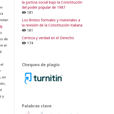
la justicia social bajo la Constitución
del poder popular de 1987
no
181
ra
Los límites formales y materiales a
violan
la revisión de la Constitución italiana
de
181
os
Certeza y verdad en el Derecho
os de
174
re el
al
Chequeo de plagio
 el
y
, en
ión,
el
s y
Palabras clave