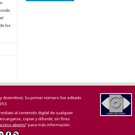
en
nocido
el
 de los
o y diciembre). Su primer número fue editado
953.
mediato al contenido digital de cualquier
scargarse, copiar y difundir, sin fines
 acceso abierto
” para más información.