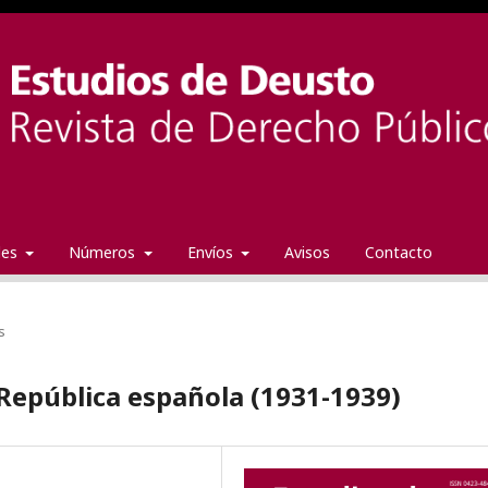
ales
Números
Envíos
Avisos
Contacto
s
República española (1931-1939)