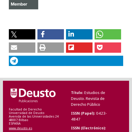
Estudios de
Título
Deusto. Revista de
Derecho Público
Facultad de Derecho
0423-
ISSN (Papel)
Universidad de Deusto
Avenida de las Universidades 24
4847
48007 Bilbao
ESPAÑA
ISSN (Electrónico)
www.deusto.es