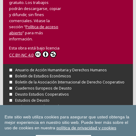
gratuito. Los trabajos
podrán descargarse, copiar
y difundir, sin fines
comerciales. Véase la
sección “
Política de acceso
abierto
” para más
información.
Esta obra está bajo licencia
CC BY-NC 4.0
Anuario de Acción Humanitaria y Derechos Humanos
Boletín de Estudios Económicos
Boletín de la Asociación Internacional de Derecho Cooperativo
Cuadernos Europeos de Deusto
Deusto Estudios Cooperativos
Estudios de Deusto
Revista Deusto de Derechos Humanos
Tuning Journal for Higher Education
Este sitio web utiliza cookies para asegurar que usted obtenga la
Todas las Revistas Científicas de Deusto en
mejor experiencia en nuestro sitio web.
Puede leer más sobre el
OJS
uso de cookies en nuestra
política de privacidad y cookies
Todas las publicaciones de la Universidad