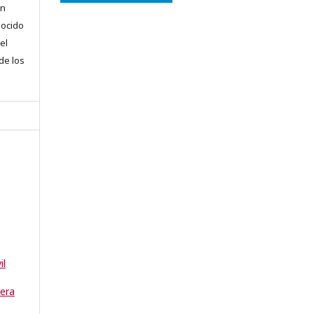
en
nocido
el
 de los
il
uera