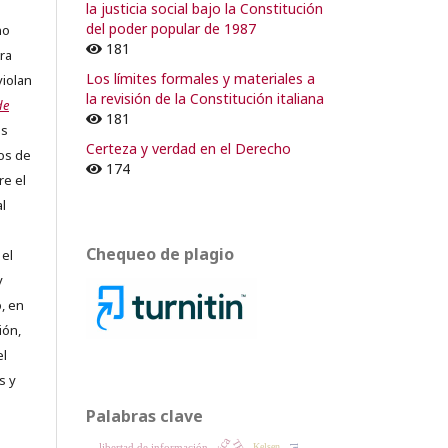
la justicia social bajo la Constitución
del poder popular de 1987
no
181
ra
Los límites formales y materiales a
violan
la revisión de la Constitución italiana
de
181
os
Certeza y verdad en el Derecho
os de
174
re el
al
Chequeo de plagio
 el
y
, en
ión,
el
s y
Palabras clave
libertad de información
Kelsen