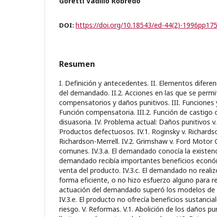
Goretti Vadillo Robredo
https://doi.org/10.18543/ed-44(2)-1996pp17
DOI:
Resumen
I. Definición y antecedentes. II. Elementos diferen
del demandado. II.2. Acciones en las que se permit
compensatorios y daños punitivos. III. Funciones y 
Función compensatoria. III.2. Función de castigo o 
disuasoria. IV. Problema actual: Daños punitivos v
Productos defectuosos. IV.1. Roginsky v. Richardso
Richardson-Merrell. IV.2. Grimshaw v. Ford Motor Co
comunes. IV.3.a. El demandado conocía la existencia
demandado recibía importantes beneficios económ
venta del producto. IV.3.c. El demandado no realiz
forma eficiente, o no hizo esfuerzo alguno para re
actuación del demandado superó los modelos de c
IV.3.e. El producto no ofrecía beneficios sustanc
riesgo. V. Reformas. V.1. Abolición de los daños pun