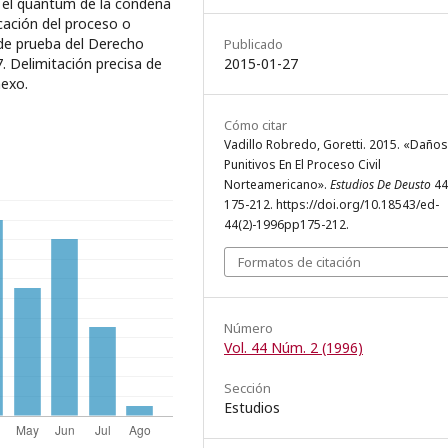
r el quantum de la condena
rcación del proceso o
l de prueba del Derecho
Publicado
2015-01-27
7. Delimitación precisa de
nexo.
Cómo citar
Vadillo Robredo, Goretti. 2015. «Daños
Punitivos En El Proceso Civil
Norteamericano».
Estudios De Deusto
44 
175-212. https://doi.org/10.18543/ed-
44(2)-1996pp175-212.
Formatos de citación
Número
Vol. 44 Núm. 2 (1996)
Sección
Estudios