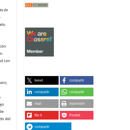
ta de
e
ito.
ción
on
ad con
tweet
compartir
caso,
compartir
compartir
n
ajo
mail
impresión
 de
flip it
Pocket
do del
compartir