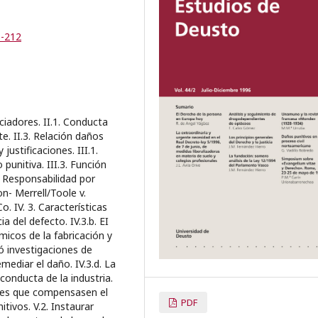
5-212
ciadores. II.1. Conducta
e. II.3. Relación daños
justificaciones. III.1.
punitiva. III.3. Función
. Responsabilidad por
n- Merrell/Toole v.
. IV. 3. Características
 del defecto. IV.3.b. EI
icos de la fabricación y
ó investigaciones de
mediar el daño. IV.3.d. La
onducta de la industria.
iales que compensasen el
PDF
itivos. V.2. Instaurar