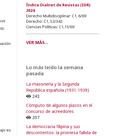
Índice Dialnet de Revistas (IDR)
2024
:
Derecho Multidisciplinar: C1, 6/69
sus
Derecho: C1, 52/342
Ciencias Políticas: C1,13/69
to.
s
VER MÁS...
uación
Lo más leído la semana
o
pasada
La masonería y la Segunda
o
República española (1931-1939)
243
Cómputo de algunos plazos en el
concurso de acreedores
207
La democracia filipina y sus
ajo es
descontentos: la promesa fallida de