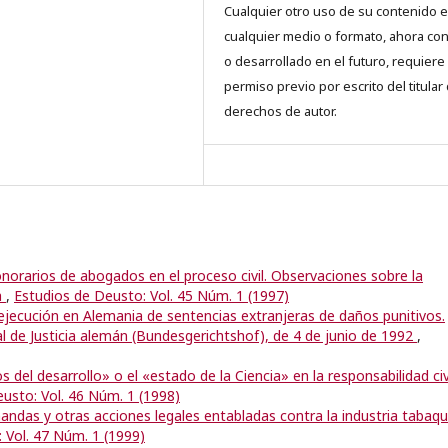
Cualquier otro uso de su contenido 
cualquier medio o formato, ahora co
o desarrollado en el futuro, requiere 
permiso previo por escrito del titular
derechos de autor.
onorarios de abogados en el proceso civil. Observaciones sobre la
a
,
Estudios de Deusto: Vol. 45 Núm. 1 (1997)
jecución en Alemania de sentencias extranjeras de daños punitivos.
al de Justicia alemán (Bundesgerichtshof), de 4 de junio de 1992
,
s del desarrollo» o el «estado de la Ciencia» en la responsabilidad civ
usto: Vol. 46 Núm. 1 (1998)
mandas y otras acciones legales entabladas contra la industria tabaq
 Vol. 47 Núm. 1 (1999)