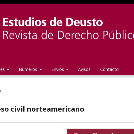
ales
Números
Envíos
Avisos
Contacto
s
eso civil norteamericano