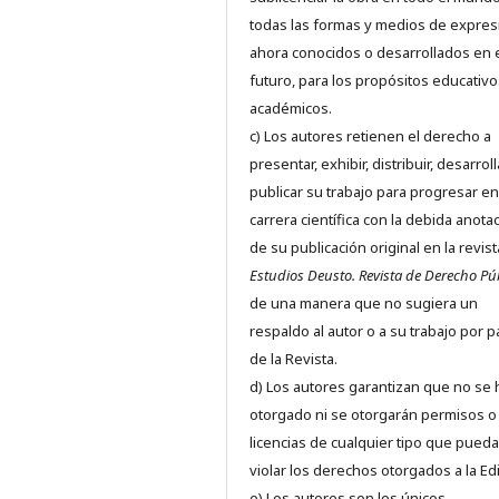
todas las formas y medios de expres
ahora conocidos o desarrollados en 
futuro, para los propósitos educativo
académicos.
c) Los autores retienen el derecho a
presentar, exhibir, distribuir, desarroll
publicar su trabajo para progresar en
carrera científica con la debida anota
de su publicación original en la revist
Estudios Deusto.
Revista de Derecho Pú
de una manera que no sugiera un
respaldo al autor o a su trabajo por p
de la Revista.
d) Los autores garantizan que no se
otorgado ni se otorgarán permisos o
licencias de cualquier tipo que pued
violar los derechos otorgados a la Edit
e) Los autores son los únicos