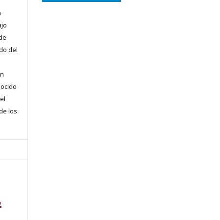
n
ajo
 de
do del
en
nocido
el
 de los
2