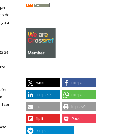
que
es de
 y su
ta de
e
ito.
tweet
compartir
ción
compartir
compartir
on
ad con
mail
impresión
flip it
Pocket
caso,
compartir