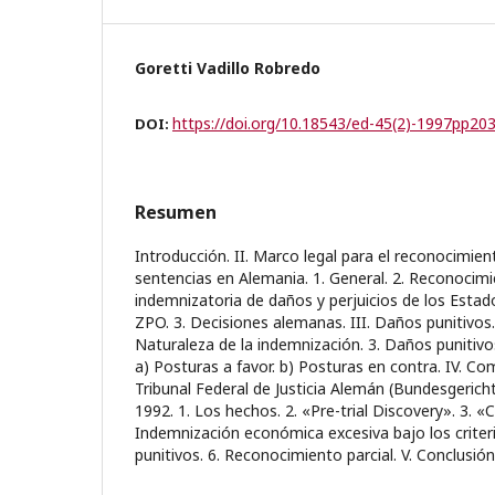
Goretti Vadillo Robredo
https://doi.org/10.18543/ed-45(2)-1997pp20
DOI:
Resumen
Introducción. II. Marco legal para el reconocimien
sentencias en Alemania. 1. General. 2. Reconocim
indemnizatoria de daños y perjuicios de los Estado
ZPO. 3. Decisiones alemanas. III. Daños punitivos. 
Naturaleza de la indemnización. 3. Daños punitivo
a) Posturas a favor. b) Posturas en contra. IV. Com
Tribunal Federal de Justicia Alemán (Bundesgericht
1992. 1. Los hechos. 2. «Pre-trial Discovery». 3. «
Indemnización económica excesiva bajo los criteri
punitivos. 6. Reconocimiento parcial. V. Conclusión