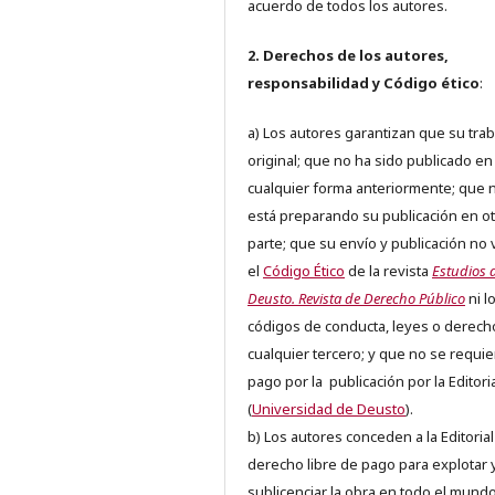
acuerdo de todos los autores.
2. Derechos de los autores,
responsabilidad y Código ético
:
a) Los autores garantizan que su trab
original; que no ha sido publicado en
cualquier forma anteriormente; que 
está preparando su publicación en ot
parte; que su envío y publicación no 
el
Código Ético
de la revista
Estudios 
Deusto. Revista de Derecho Público
ni l
códigos de conducta, leyes o derech
cualquier tercero; y que no se requie
pago por la publicación por la Editori
(
Universidad de Deusto
).
b) Los autores conceden a la Editorial
derecho libre de pago para explotar 
sublicenciar la obra en todo el mundo