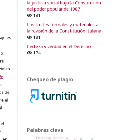
la justicia social bajo la Constitución
del poder popular de 1987
181
Los límites formales y materiales a
la revisión de la Constitución italiana
181
ajo es
Certeza y verdad en el Derecho
174
no
ra
violan
de
Chequeo de plagio
os
os de
re el
al
 el
Palabras clave
y
Derechos Humanos
, en