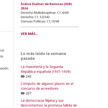
Índice Dialnet de Revistas (IDR)
2024
:
Derecho Multidisciplinar: C1, 6/69
Derecho: C1, 52/342
Ciencias Políticas: C1,13/69
VER MÁS...
sus
Lo más leído la semana
to.
pasada
s
La masonería y la Segunda
uación
República española (1931-1939)
243
Cómputo de algunos plazos en el
concurso de acreedores
o
207
La democracia filipina y sus
o
descontentos: la promesa fallida de