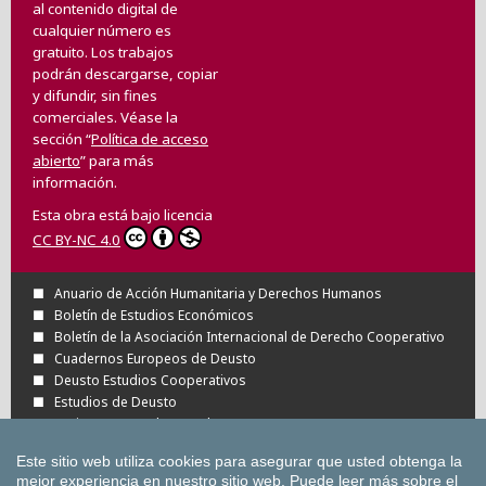
al contenido digital de
cualquier número es
gratuito. Los trabajos
podrán descargarse, copiar
y difundir, sin fines
comerciales. Véase la
sección “
Política de acceso
abierto
” para más
información.
Esta obra está bajo licencia
CC BY-NC 4.0
Anuario de Acción Humanitaria y Derechos Humanos
Boletín de Estudios Económicos
Boletín de la Asociación Internacional de Derecho Cooperativo
Cuadernos Europeos de Deusto
Deusto Estudios Cooperativos
Estudios de Deusto
Revista Deusto de Derechos Humanos
Tuning Journal for Higher Education
Este sitio web utiliza cookies para asegurar que usted obtenga la
Todas las Revistas Científicas de Deusto en
mejor experiencia en nuestro sitio web.
Puede leer más sobre el