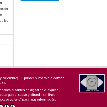
en
nocido
el
 de los
o y diciembre). Su primer número fue editado
953.
mediato al contenido digital de cualquier
scargarse, copiar y difundir, sin fines
 acceso abierto
” para más información.