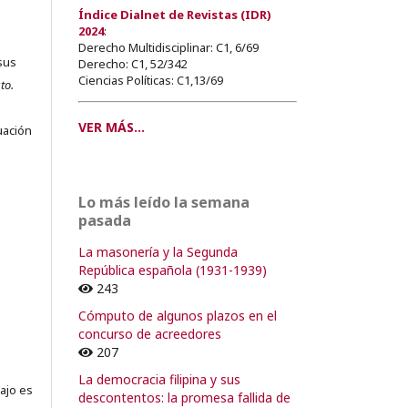
Índice Dialnet de Revistas (IDR)
2024
:
Derecho Multidisciplinar: C1, 6/69
sus
Derecho: C1, 52/342
Ciencias Políticas: C1,13/69
to.
s
VER MÁS...
uación
Lo más leído la semana
o
pasada
La masonería y la Segunda
o
República española (1931-1939)
243
Cómputo de algunos plazos en el
concurso de acreedores
207
La democracia filipina y sus
ajo es
descontentos: la promesa fallida de