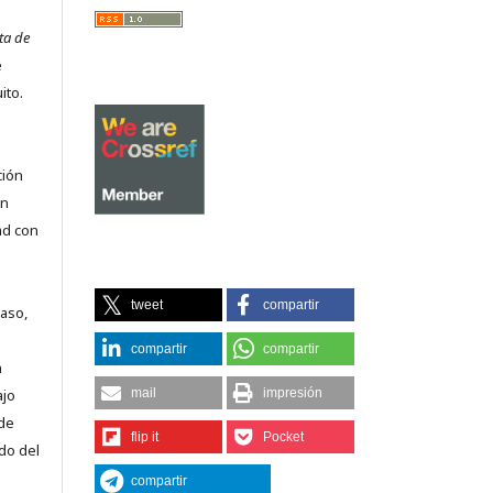
ta de
e
ito.
ción
on
ad con
tweet
compartir
caso,
compartir
compartir
n
ajo
mail
impresión
 de
flip it
Pocket
do del
compartir