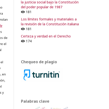
la justicia social bajo la Constitución
del poder popular de 1987
no
181
ra
Los límites formales y materiales a
violan
la revisión de la Constitución italiana
de
181
os
Certeza y verdad en el Derecho
os de
174
re el
al
Chequeo de plagio
 el
y
, en
ión,
el
s y
Palabras clave
justicia
Política