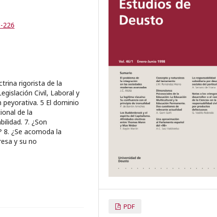
3-226
trina rigorista de la
gislación Civil, Laboral y
n peyorativa. 5 El dominio
ional de la
bilidad. 7. ¿Son
e? 8. ¿Se acomoda la
presa y su no
PDF