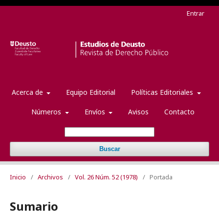
Entrar
Acerca de
Equipo Editorial
Políticas Editoriales
Números
Envíos
Avisos
Contacto
Buscar
Inicio
/
Archivos
/
Vol. 26 Núm. 52 (1978)
/
Portada
Sumario