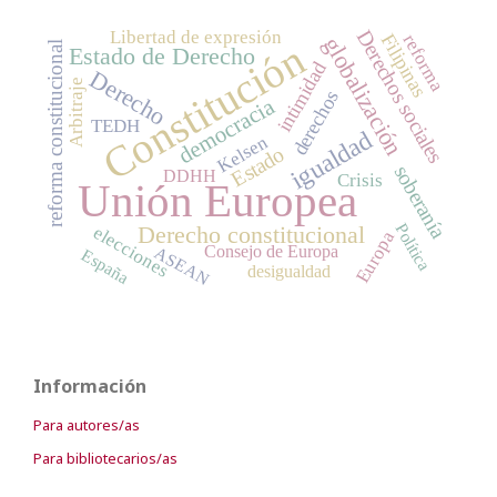
Libertad de expresión
Derechos sociales
Filipinas
reforma
globalización
Constitución
reforma constitucional
Estado de Derecho
intimidad
Derecho
Arbitraje
derechos
democracia
TEDH
igualdad
Kelsen
Estado
soberanía
DDHH
Crisis
Unión Europea
Política
Derecho constitucional
elecciones
Europa
Consejo de Europa
ASEAN
España
desigualdad
Información
Para autores/as
Para bibliotecarios/as