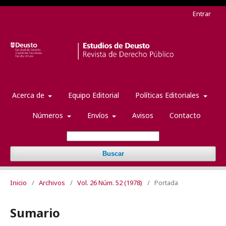
Entrar
Acerca de
Equipo Editorial
Políticas Editoriales
Números
Envíos
Avisos
Contacto
Buscar
Inicio
/
Archivos
/
Vol. 26 Núm. 52 (1978)
/
Portada
Sumario