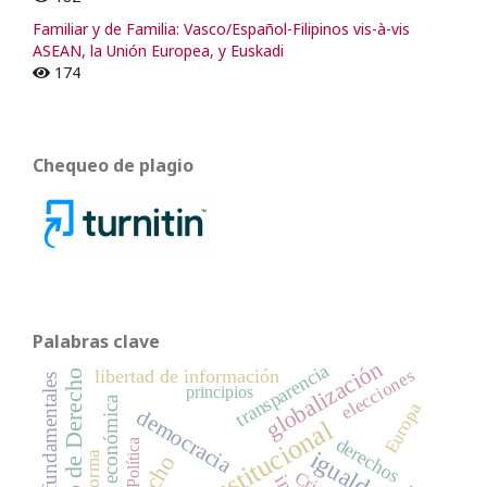
Familiar y de Familia: Vasco/Español-Filipinos vis-à-vis
ASEAN, la Unión Europea, y Euskadi
174
Chequeo de plagio
Palabras clave
globalización
transparencia
elecciones
libertad de información
Estado de Derecho
Derechos fundamentales
principios
crisis económica
Europa
democracia
derechos
Política
igualdad
reforma