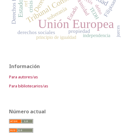
Tribunal Constitucional
Derecho
Crisis
intimidad
Filipinas
delito
Estado
soberanía
TEDH
Unión Europea
jueces
propiedad
derechos sociales
independencia
principio de igualdad
Información
Para autores/as
Para bibliotecarios/as
Número actual