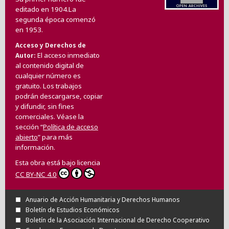
editado en 1904.La
segunda época comenzó
en 1953.
Acceso y Derechos de
El acceso inmediato
Autor
al contenido digital de
cualquier número es
gratuito. Los trabajos
podrán descargarse, copiar
y difundir, sin fines
comerciales. Véase la
sección “
Política de acceso
abierto
” para más
información.
Esta obra está bajo licencia
CC BY-NC 4.0
Anuario de Acción Humanitaria y Derechos Humanos
Boletín de Estudios Económicos
Boletín de la Asociación Internacional de Derecho Cooperativo