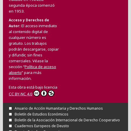
segunda época comenzó
en 1953.
Acceso y Derechos de
El acceso inmediato
Autor
al contenido digital de
cualquier número es
gratuito. Los trabajos
podrán descargarse, copiar
y difundir, sin fines
comerciales. Véase la
sección “
Política de acceso
abierto
” para más
información.
Esta obra está bajo licencia
CC BY-NC 4.0
Anuario de Acción Humanitaria y Derechos Humanos
Boletín de Estudios Económicos
Boletín de la Asociación Internacional de Derecho Cooperativo
Cuadernos Europeos de Deusto