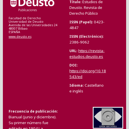
Estudios de
Título
Deusto. Revista de
Derecho Público
Facultad de Derecho
0423-
ISSN (Papel)
Universidad de Deusto
Avenida de las Universidades 24
4847
48007 Bilbao
ESPAÑA
ISSN (Electrónico)
www.deusto.es
2386-9062
https://revista-
URL
estudios.deusto.es
DOI
https://doi.org/10.18
543/ed
Castellano
Idioma
e inglés
Frecuencia de publicación
Bianual (junio y diciembre).
Su primer número fue
editado en 1904.La