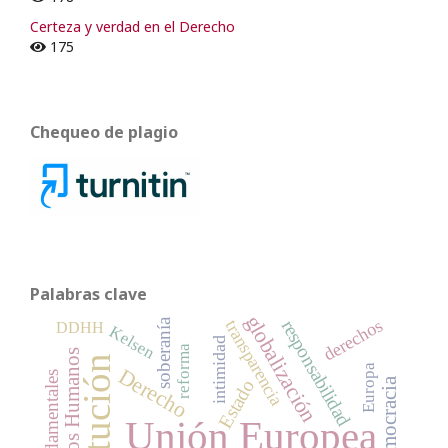
Certeza y verdad en el Derecho
175
Chequeo de plagio
Palabras clave
globalización
derechos
soberanía
responsabilidad
transparencia
DDHH
Kelsen
intimidad
reforma
Derechos Humanos
Europa
Derecho
democracia
Estado
Unión Europea