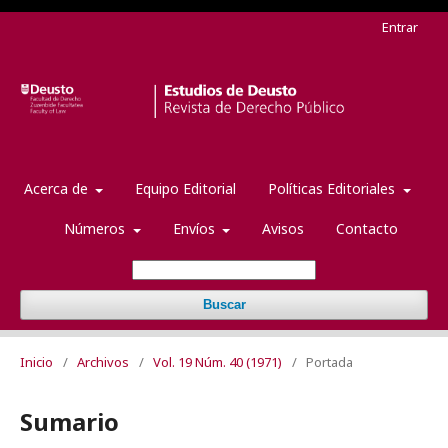
Entrar
Acerca de
Equipo Editorial
Políticas Editoriales
Números
Envíos
Avisos
Contacto
Buscar
Inicio
/
Archivos
/
Vol. 19 Núm. 40 (1971)
/
Portada
Sumario