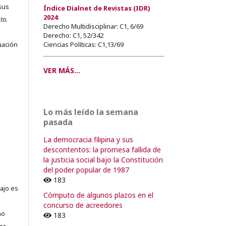
sus
Índice Dialnet de Revistas (IDR)
2024
:
to.
Derecho Multidisciplinar: C1, 6/69
s
Derecho: C1, 52/342
Ciencias Políticas: C1,13/69
uación
VER MÁS...
o
Lo más leído la semana
o
pasada
La democracia filipina y sus
descontentos: la promesa fallida de
la justicia social bajo la Constitución
del poder popular de 1987
183
ajo es
Cómputo de algunos plazos en el
concurso de acreedores
no
183