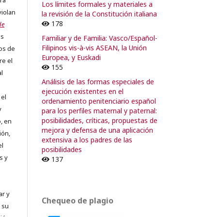
ra
Los límites formales y materiales a
violan
la revisión de la Constitución italiana
178
de
os
Familiar y de Familia: Vasco/Español-
Filipinos vis-à-vis ASEAN, la Unión
os de
Europea, y Euskadi
re el
155
al
Análisis de las formas especiales de
ejecución existentes en el
 el
ordenamiento penitenciario español
y
para los perfiles maternal y paternal:
posibilidades, críticas, propuestas de
, en
mejora y defensa de una aplicación
ión,
extensiva a los padres de las
el
posibilidades
s y
137
ar y
Chequeo de plagio
 su