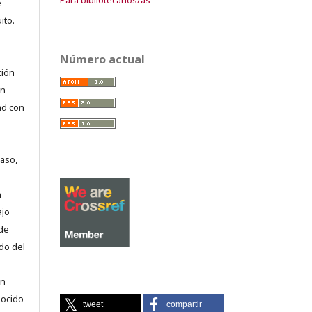
e
ito.
Número actual
ción
on
ad con
caso,
n
ajo
 de
do del
en
nocido
tweet
compartir