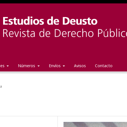
ales
Números
Envíos
Avisos
Contacto
da