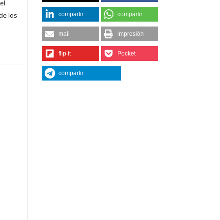
el
compartir
compartir
 de los
mail
impresión
flip it
Pocket
compartir