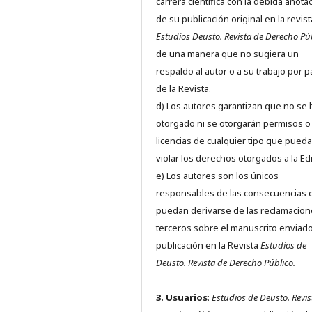
carrera científica con la debida anota
de su publicación original en la revist
Estudios Deusto.
Revista de Derecho Pú
de una manera que no sugiera un
respaldo al autor o a su trabajo por p
de la Revista.
d) Los autores garantizan que no se
otorgado ni se otorgarán permisos o
licencias de cualquier tipo que pued
violar los derechos otorgados a la Edit
e) Los autores son los únicos
responsables de las consecuencias 
puedan derivarse de las reclamacion
terceros sobre el manuscrito enviado
publicación en la Revista
Estudios de
Deusto.
Revista de Derecho Público.
3. Usuarios
:
Estudios de Deusto. Revis