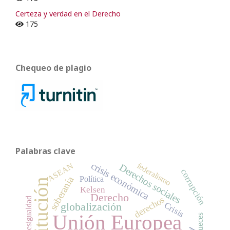
Certeza y verdad en el Derecho
175
Chequeo de plagio
Palabras clave
crisis económica
federalismo
ASEAN
Derechos sociales
corrupción
soberanía
Política
Constitución
Kelsen
Derecho
derechos
desigualdad
globalización
Crisis
Unión Europea
jueces