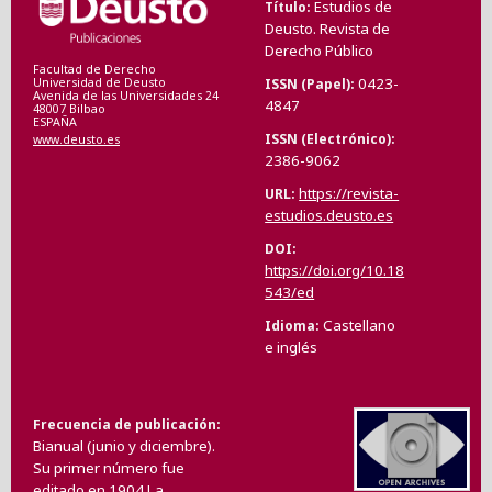
Estudios de
Título
Deusto. Revista de
Derecho Público
Facultad de Derecho
0423-
ISSN (Papel)
Universidad de Deusto
Avenida de las Universidades 24
4847
48007 Bilbao
ESPAÑA
ISSN (Electrónico)
www.deusto.es
2386-9062
https://revista-
URL
estudios.deusto.es
DOI
https://doi.org/10.18
543/ed
Castellano
Idioma
e inglés
Frecuencia de publicación
Bianual (junio y diciembre).
Su primer número fue
editado en 1904.La