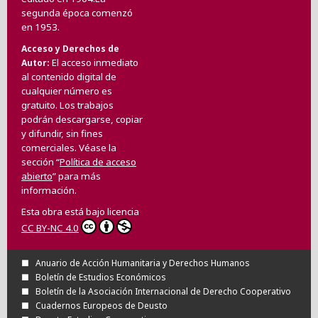
segunda época comenzó
en 1953.
Acceso y Derechos de
El acceso inmediato
Autor
al contenido digital de
cualquier número es
gratuito. Los trabajos
podrán descargarse, copiar
y difundir, sin fines
comerciales. Véase la
sección “
Política de acceso
abierto
” para más
información.
Esta obra está bajo licencia
CC BY-NC 4.0
Anuario de Acción Humanitaria y Derechos Humanos
Boletín de Estudios Económicos
Boletín de la Asociación Internacional de Derecho Cooperativo
Cuadernos Europeos de Deusto