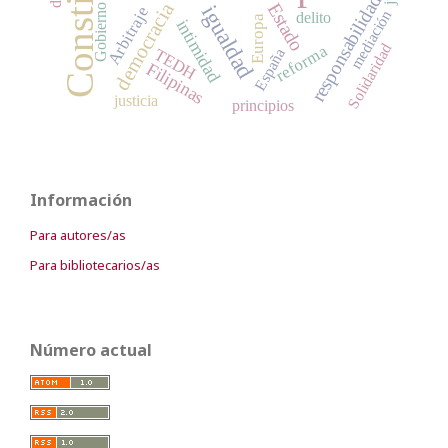
responsabilidad
democracia
Estado
igualdad
Gobierno
Arbitraje
mediación
delito
Europa
intimidad
Solidaridad
reforma
España
TEDH
Filipinas
justicia
principios
Información
Para autores/as
Para bibliotecarios/as
Número actual