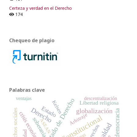
Certeza y verdad en el Derecho
174
Chequeo de plagio
Palabras clave
ventajas
descentralización
Estado de Derecho
Kelsen
Libertad religiosa
Estado
Derecho
globalización
Derechos sociales
democracia
crisis económica
Arbitraje
Tribunal Constitucional
soberanía
ASEAN
igualdad
derechos