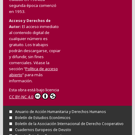
segunda época comenzó
en 1953.
Acceso y Derechos de
El acceso inmediato
Autor
al contenido digital de
cualquier número es
gratuito. Los trabajos
podrán descargarse, copiar
y difundir, sin fines
comerciales. Véase la
sección “
Política de acceso
abierto
” para más
información.
Esta obra está bajo licencia
CC BY-NC 4.0
Anuario de Acción Humanitaria y Derechos Humanos
Boletín de Estudios Económicos
Boletín de la Asociación Internacional de Derecho Cooperativo
Cuadernos Europeos de Deusto