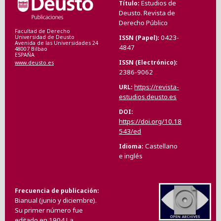
Estudios de
Título
Deusto. Revista de
Derecho Público
Facultad de Derecho
0423-
ISSN (Papel)
Universidad de Deusto
Avenida de las Universidades 24
4847
48007 Bilbao
ESPAÑA
ISSN (Electrónico)
www.deusto.es
2386-9062
https://revista-
URL
estudios.deusto.es
DOI
https://doi.org/10.18
543/ed
Castellano
Idioma
e inglés
Frecuencia de publicación
Bianual (junio y diciembre).
Su primer número fue
editado en 1904.La