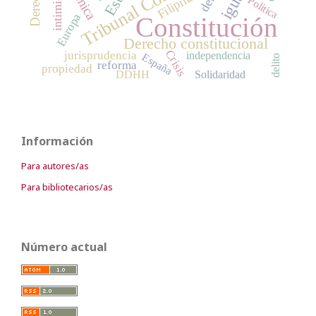
intimidad
Filipinas
Política
Europa
Constitución
Derecho constitucional
Crisis
jurisprudencia
independencia
España
delito
reforma
propiedad
DDHH
Solidaridad
Información
Para autores/as
Para bibliotecarios/as
Número actual