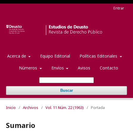
Entrar
Acerca de
Equipo Editorial
Políticas Editoriales
Números
Envíos
Avisos
Contacto
Buscar
Inicio
/
Archivos
/
Vol. 11 Núm. 22 (1963)
/
Portada
Sumario