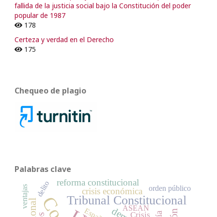
fallida de la justicia social bajo la Constitución del poder
popular de 1987
178
Certeza y verdad en el Derecho
175
Chequeo de plagio
Palabras clave
reforma constitucional
delito
orden público
ventajas
crisis económica
Tribunal Constitucional
ASEAN
España
Crisis