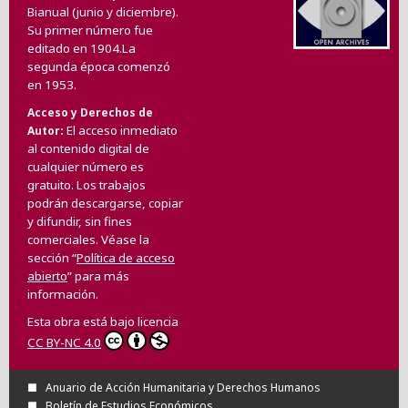
Bianual (junio y diciembre).
Su primer número fue
editado en 1904.La
segunda época comenzó
en 1953.
Acceso y Derechos de
El acceso inmediato
Autor
al contenido digital de
cualquier número es
gratuito. Los trabajos
podrán descargarse, copiar
y difundir, sin fines
comerciales. Véase la
sección “
Política de acceso
abierto
” para más
información.
Esta obra está bajo licencia
CC BY-NC 4.0
Anuario de Acción Humanitaria y Derechos Humanos
Boletín de Estudios Económicos