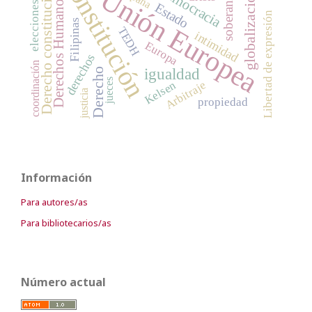
Constitución
Derecho constitucional
democracia
Unión Europea
globalización
soberanía
Derechos Humanos
elecciones
Estado
Libertad de expresión
Filipinas
TEDH
intimidad
Europa
derechos
coordinación
igualdad
Derecho
jueces
Kelsen
Arbitraje
justicia
propiedad
Información
Para autores/as
Para bibliotecarios/as
Número actual