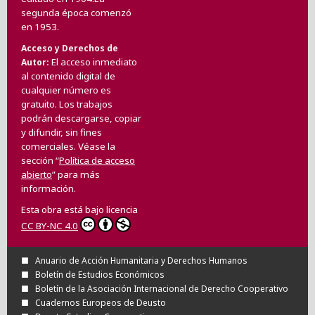
segunda época comenzó
en 1953.
Acceso y Derechos de
El acceso inmediato
Autor
al contenido digital de
cualquier número es
gratuito. Los trabajos
podrán descargarse, copiar
y difundir, sin fines
comerciales. Véase la
sección “
Política de acceso
abierto
” para más
información.
Esta obra está bajo licencia
CC BY-NC 4.0
Anuario de Acción Humanitaria y Derechos Humanos
Boletín de Estudios Económicos
Boletín de la Asociación Internacional de Derecho Cooperativo
Cuadernos Europeos de Deusto