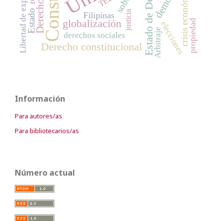
Estado de Derecho
Libertad de expresión
crisis económica
Estado
justicia
Filipinas
globalización
propiedad
elecciones
Arbitraje
derechos sociales
Derecho constitucional
Información
Para autores/as
Para bibliotecarios/as
Número actual