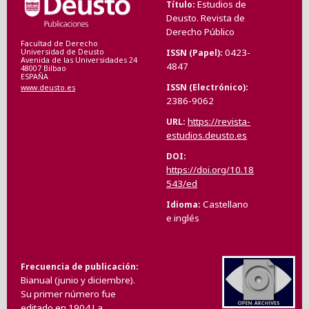
Estudios de
Título
Deusto. Revista de
Derecho Público
Facultad de Derecho
0423-
ISSN (Papel)
Universidad de Deusto
Avenida de las Universidades 24
4847
48007 Bilbao
ESPAÑA
ISSN (Electrónico)
www.deusto.es
2386-9062
https://revista-
URL
estudios.deusto.es
DOI
https://doi.org/10.18
543/ed
Castellano
Idioma
e inglés
Frecuencia de publicación
Bianual (junio y diciembre).
Su primer número fue
editado en 1904.La