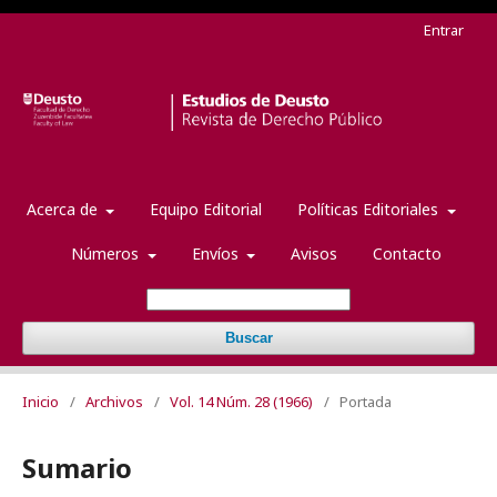
Entrar
Acerca de
Equipo Editorial
Políticas Editoriales
Números
Envíos
Avisos
Contacto
Buscar
Inicio
/
Archivos
/
Vol. 14 Núm. 28 (1966)
/
Portada
Sumario