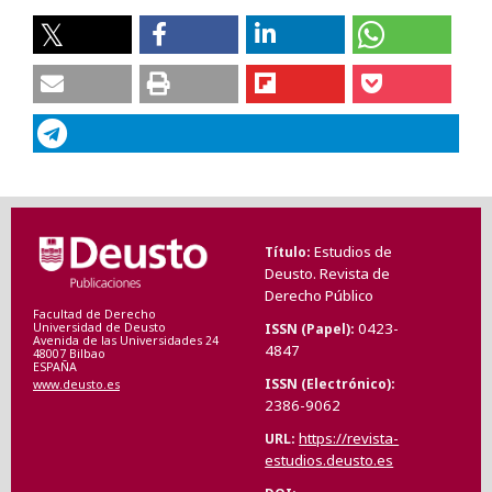
Estudios de
Título
Deusto. Revista de
Derecho Público
Facultad de Derecho
0423-
ISSN (Papel)
Universidad de Deusto
Avenida de las Universidades 24
4847
48007 Bilbao
ESPAÑA
ISSN (Electrónico)
www.deusto.es
2386-9062
https://revista-
URL
estudios.deusto.es