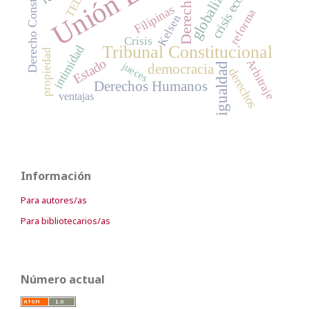
Derecho Constitucional
globalización
TEDH
Derecho
Filipinas
reforma
Kelsen
Crisis
Tribunal Constitucional
intimidad
propiedad
Estado
Arbitraje
jueces
igualdad
democracia
derechos
Derechos Humanos
ventajas
Información
Para autores/as
Para bibliotecarios/as
Número actual