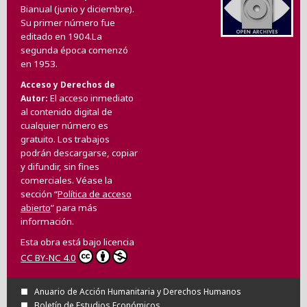
Bianual (junio y diciembre).
Su primer número fue
editado en 1904.La
segunda época comenzó
en 1953.
Acceso y Derechos de
El acceso inmediato
Autor
al contenido digital de
cualquier número es
gratuito. Los trabajos
podrán descargarse, copiar
y difundir, sin fines
comerciales. Véase la
sección “
Política de acceso
abierto
” para más
información.
Esta obra está bajo licencia
CC BY-NC 4.0
Anuario de Acción Humanitaria y Derechos Humanos
Boletín de Estudios Económicos