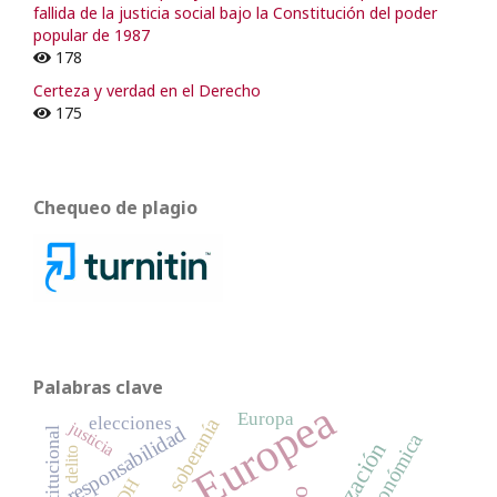
fallida de la justicia social bajo la Constitución del poder
popular de 1987
178
Certeza y verdad en el Derecho
175
Chequeo de plagio
Palabras clave
Unión Europea
Europa
elecciones
soberanía
justicia
responsabilidad
crisis económica
delito