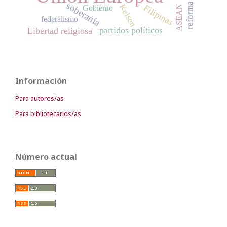
soberanía
reforma
Kelsen
Filipinas
Gobierno
ASEAN
federalismo
partidos políticos
Libertad religiosa
Información
Para autores/as
Para bibliotecarios/as
Número actual