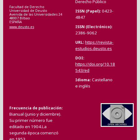
Derecho Público
Facultad de Derecho
0423-
ISSN (Papel)
Universidad de Deusto
Avenida de las Universidades 24
4847
48007 Bilbao
ESPAÑA
ISSN (Electrónico)
www.deusto.es
2386-9062
https://revista-
URL
estudios.deusto.es
DOI
https://doi.org/10.18
543/ed
Castellano
Idioma
e inglés
Frecuencia de publicación
Bianual (junio y diciembre).
Su primer número fue
editado en 1904.La
segunda época comenzó
en 1953.