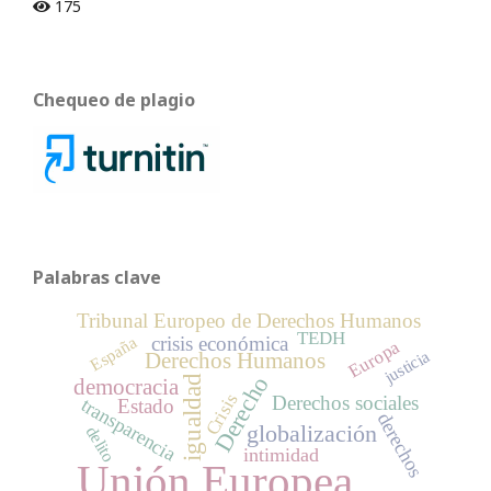
175
Chequeo de plagio
Palabras clave
Tribunal Europeo de Derechos Humanos
TEDH
crisis económica
España
Europa
justicia
Derechos Humanos
Derecho
igualdad
democracia
Crisis
Derechos sociales
transparencia
Estado
derechos
globalización
delito
intimidad
Unión Europea