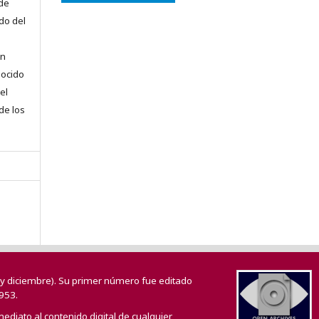
 de
do del
en
nocido
el
 de los
o y diciembre). Su primer número fue editado
953.
mediato al contenido digital de cualquier