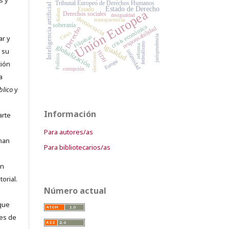
s y
Tribunal Europeo de Derechos Humanos
Inteligencia artificial
Estado de Derecho
Estado
Unión Europea
Kelsen
Derechos sociales
desigualdad
democracia
transparencia
soberanía
crisis económica
responsabilidad
Derecho
Crisis
jurisprudencia
Filipinas
ar y
federalismo
igualdad
reforma
globalización
 su
intimidad
TEDH
elecciones
Política
Europa
ción
corrupción
a
blico
y
Información
arte
Para autores/as
 han
Para bibliotecarios/as
an
orial.
Número actual
que
es de