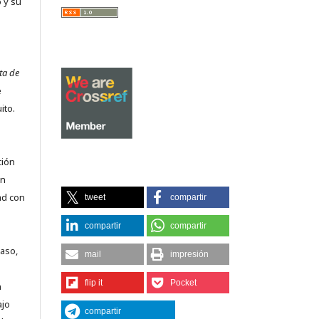
 y su
ta de
e
ito.
ción
on
ad con
tweet
compartir
compartir
compartir
caso,
mail
impresión
flip it
Pocket
n
ajo
compartir