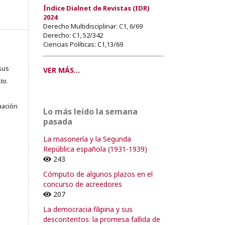
Índice Dialnet de Revistas (IDR)
2024
:
Derecho Multidisciplinar: C1, 6/69
Derecho: C1, 52/342
Ciencias Políticas: C1,13/69
sus
VER MÁS...
to.
s
uación
Lo más leído la semana
pasada
La masonería y la Segunda
República española (1931-1939)
o
243
Cómputo de algunos plazos en el
o
concurso de acreedores
207
La democracia filipina y sus
descontentos: la promesa fallida de