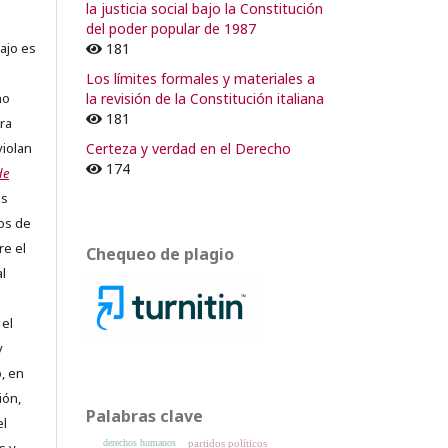
la justicia social bajo la Constitución
del poder popular de 1987
181
ajo es
Los límites formales y materiales a
la revisión de la Constitución italiana
no
181
ra
Certeza y verdad en el Derecho
violan
174
de
os
os de
re el
Chequeo de plagio
al
 el
y
, en
ión,
Palabras clave
el
partidos políticos
derechos humanos