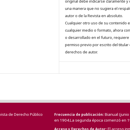
original debe indicarse claramente y
una manera que no sugiera el respal
autor o de la Revista en absoluto.
Cualquier otro uso de su contenido 
cualquier medio o formato, ahora co
o desarrollado en el futuro, requiere 
permiso previo por escrito del titular
derechos de autor.
vista de Derecho Público
Bianual (juni
Frecuencia de publicación
en 1904.La segunda época comenzó en 1
El acceso in
Acceso y Derechos de Autor