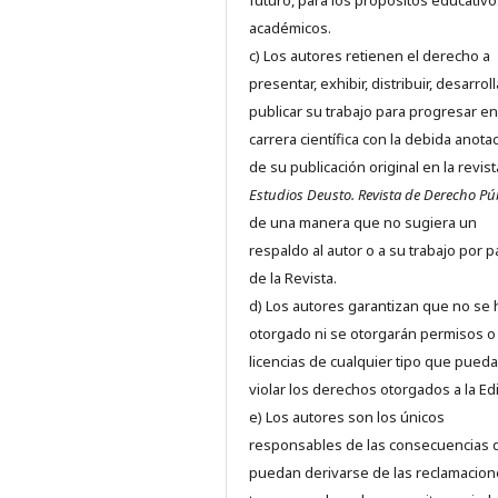
futuro, para los propósitos educativo
académicos.
c) Los autores retienen el derecho a
presentar, exhibir, distribuir, desarroll
publicar su trabajo para progresar en
carrera científica con la debida anota
de su publicación original en la revist
Estudios Deusto.
Revista de Derecho Pú
de una manera que no sugiera un
respaldo al autor o a su trabajo por p
de la Revista.
d) Los autores garantizan que no se
otorgado ni se otorgarán permisos o
licencias de cualquier tipo que pued
violar los derechos otorgados a la Edit
e) Los autores son los únicos
responsables de las consecuencias 
puedan derivarse de las reclamacion