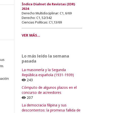
Índice Dialnet de Revistas (IDR)
2024
:
Derecho Multidisciplinar: C1, 6/69
Derecho: C1, 52/342
Ciencias Políticas: C1,13/69
VER MÁS...
Lo más leído la semana
sus
pasada
to.
La masonería y la Segunda
s
República española (1931-1939)
uación
243
Cómputo de algunos plazos en el
concurso de acreedores
207
o
La democracia filipina y sus
descontentos: la promesa fallida de