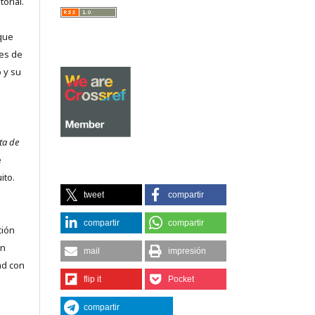
orial.
que
es de
 y su
ta de
e
ito.
tweet
compartir
compartir
compartir
ción
on
mail
impresión
ad con
flip it
Pocket
compartir