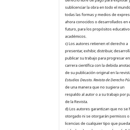
derecho libre de pago para explotar 
sublicenciar la obra en todo el mundo
todas las formas y medios de expres
ahora conocidos o desarrollados en 
futuro, para los propósitos educativo
académicos.
c) Los autores retienen el derecho a
presentar, exhibir, distribuir, desarroll
publicar su trabajo para progresar en
carrera científica con la debida anota
de su publicación original en la revist
Estudios Deusto.
Revista de Derecho Pú
de una manera que no sugiera un
respaldo al autor o a su trabajo por p
de la Revista.
d) Los autores garantizan que no se
otorgado ni se otorgarán permisos o
licencias de cualquier tipo que pued