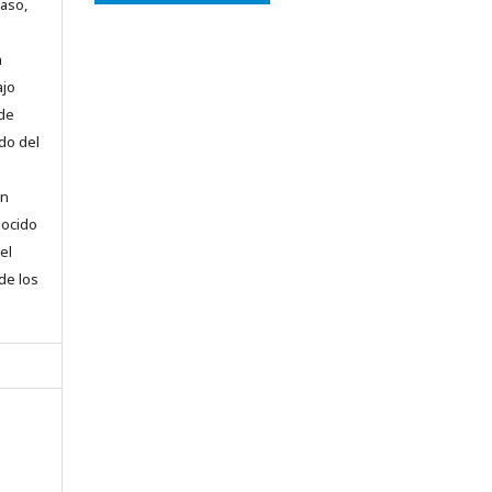
caso,
n
ajo
 de
do del
en
nocido
el
 de los