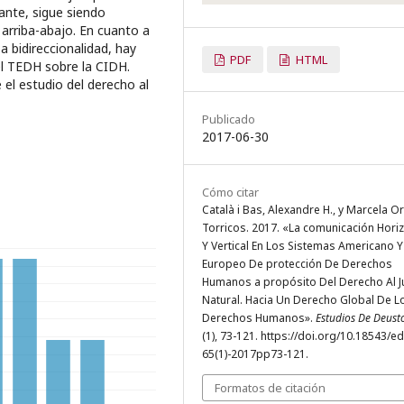
tante, sigue siendo
arriba-abajo. En cuanto a
 bidireccionalidad, hay
PDF
HTML
el TEDH sobre la CIDH.
el estudio del derecho al
Publicado
2017-06-30
Cómo citar
Català i Bas, Alexandre H., y Marcela Or
Torricos. 2017. «La comunicación Horiz
Y Vertical En Los Sistemas Americano Y
Europeo De protección De Derechos
Humanos a propósito Del Derecho Al J
Natural. Hacia Un Derecho Global De L
Derechos Humanos».
Estudios De Deust
(1), 73-121. https://doi.org/10.18543/ed
65(1)-2017pp73-121.
Formatos de citación