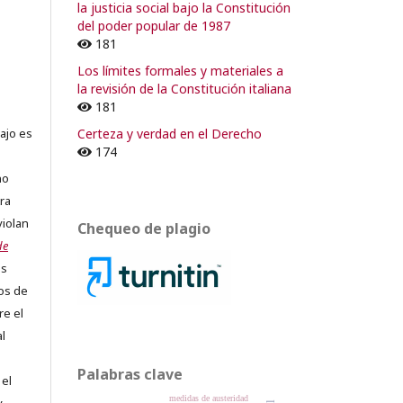
la justicia social bajo la Constitución
o
del poder popular de 1987
181
Los límites formales y materiales a
la revisión de la Constitución italiana
181
Certeza y verdad en el Derecho
ajo es
174
no
ra
violan
Chequeo de plagio
de
os
os de
re el
al
Palabras clave
 el
medidas de austeridad