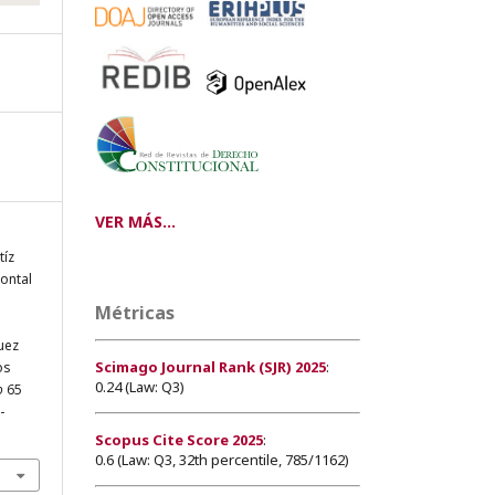
VER MÁS...
tíz
ontal
Métricas
uez
Scimago Journal Rank (SJR) 2025
:
os
0.24 (Law: Q3)
o
65
-
Scopus Cite Score 2025
:
0.6 (Law: Q3, 32th percentile, 785/1162)