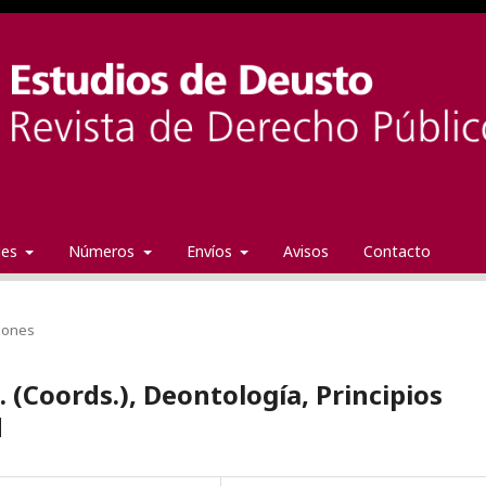
ales
Números
Envíos
Avisos
Contacto
iones
. (Coords.), Deontología, Principios
d