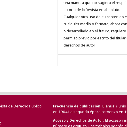
una manera que no sugiera el respal
autor o de la Revista en absoluto.
Cualquier otro uso de su contenido 
cualquier medio o formato, ahora co
o desarrollado en el futuro, requiere 
permiso previo por escrito del titular
derechos de autor.
vista de Derecho Público
Bianual (juni
Frecuencia de publicación
en 1904.La segunda época comenzó en 1
El acceso in
Acceso y Derechos de Autor
2
número es gratuito. Los trabajos podrán de