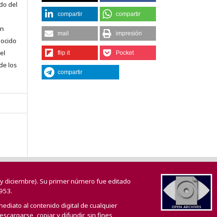
do del
compartir
compartir
en
mail
impresión
nocido
el
flip it
Pocket
 de los
compartir
o y diciembre). Su primer número fue editado
953.
mediato al contenido digital de cualquier
scargarse, copiar y difundir, sin fines