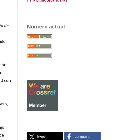
ta de
Número actual
e
ito.
ción
on
ad con
caso,
n
ajo
 de
tweet
compartir