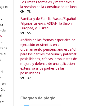
Los límites formales y materiales a
la revisión de la Constitución italiana
ajo es
178
Familiar y de Familia: Vasco/Español-
no
Filipinos vis-à-vis ASEAN, la Unión
ra
Europea, y Euskadi
violan
155
de
Análisis de las formas especiales de
os
ejecución existentes en el
os de
ordenamiento penitenciario español
para los perfiles maternal y paternal:
re el
posibilidades, críticas, propuestas de
al
mejora y defensa de una aplicación
extensiva a los padres de las
 el
posibilidades
137
y
, en
ión,
el
Chequeo de plagio
s y