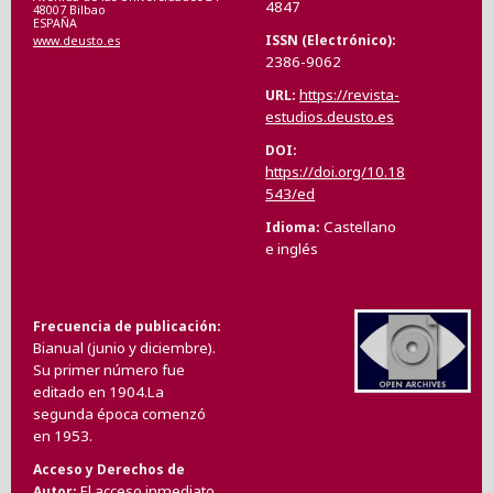
4847
48007 Bilbao
ESPAÑA
ISSN (Electrónico)
www.deusto.es
2386-9062
https://revista-
URL
estudios.deusto.es
DOI
https://doi.org/10.18
543/ed
Castellano
Idioma
e inglés
Frecuencia de publicación
Bianual (junio y diciembre).
Su primer número fue
editado en 1904.La
segunda época comenzó
en 1953.
Acceso y Derechos de
El acceso inmediato
Autor