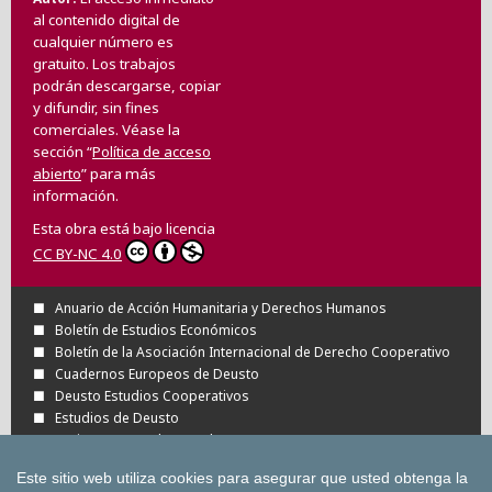
al contenido digital de
cualquier número es
gratuito. Los trabajos
podrán descargarse, copiar
y difundir, sin fines
comerciales. Véase la
sección “
Política de acceso
abierto
” para más
información.
Esta obra está bajo licencia
CC BY-NC 4.0
Anuario de Acción Humanitaria y Derechos Humanos
Boletín de Estudios Económicos
Boletín de la Asociación Internacional de Derecho Cooperativo
Cuadernos Europeos de Deusto
Deusto Estudios Cooperativos
Estudios de Deusto
Revista Deusto de Derechos Humanos
Tuning Journal for Higher Education
Este sitio web utiliza cookies para asegurar que usted obtenga la
Todas las Revistas Científicas de Deusto en