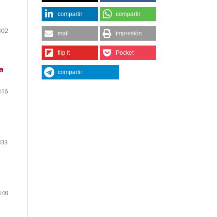
compartir
compartir
302
mail
impresión
flip it
Pocket
a
compartir
316
333
348