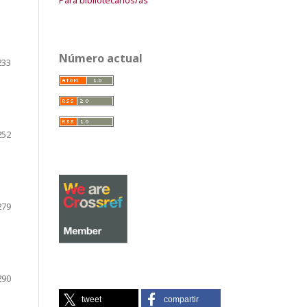
Número actual
233
252
279
290
tweet
compartir