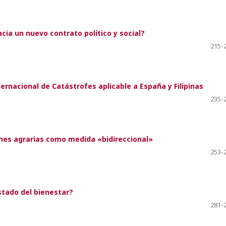
acia un nuevo contrato político y social?
215-
rnacional de Catástrofes aplicable a España y Filipinas
235-
ones agrarias como medida «bidireccional»
253-
Estado del bienestar?
281-