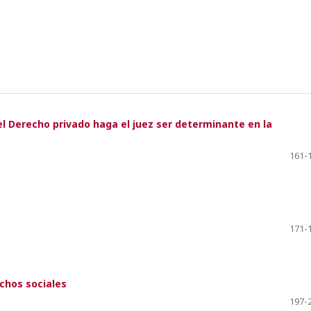
el Derecho privado haga el juez ser determinante en la
161-
171-
echos sociales
197-