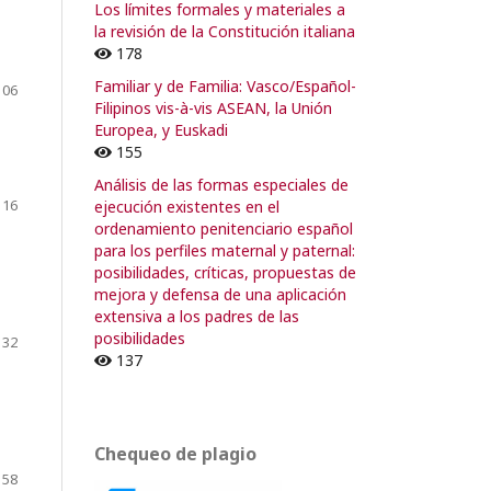
Los límites formales y materiales a
la revisión de la Constitución italiana
178
Familiar y de Familia: Vasco/Español-
106
Filipinos vis-à-vis ASEAN, la Unión
Europea, y Euskadi
155
Análisis de las formas especiales de
116
ejecución existentes en el
ordenamiento penitenciario español
para los perfiles maternal y paternal:
posibilidades, críticas, propuestas de
mejora y defensa de una aplicación
extensiva a los padres de las
posibilidades
132
137
Chequeo de plagio
158