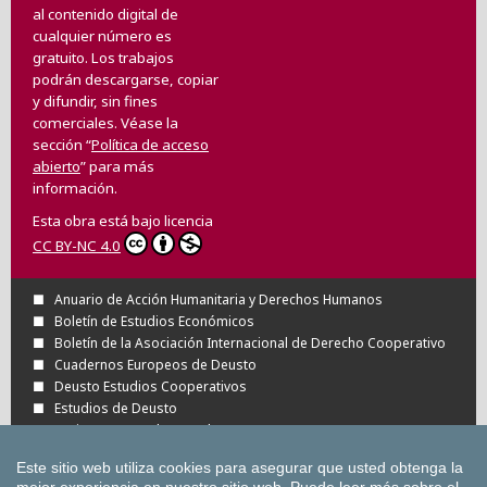
al contenido digital de
cualquier número es
gratuito. Los trabajos
podrán descargarse, copiar
y difundir, sin fines
comerciales. Véase la
sección “
Política de acceso
abierto
” para más
información.
Esta obra está bajo licencia
CC BY-NC 4.0
Anuario de Acción Humanitaria y Derechos Humanos
Boletín de Estudios Económicos
Boletín de la Asociación Internacional de Derecho Cooperativo
Cuadernos Europeos de Deusto
Deusto Estudios Cooperativos
Estudios de Deusto
Revista Deusto de Derechos Humanos
Tuning Journal for Higher Education
Este sitio web utiliza cookies para asegurar que usted obtenga la
Todas las Revistas Científicas de Deusto en