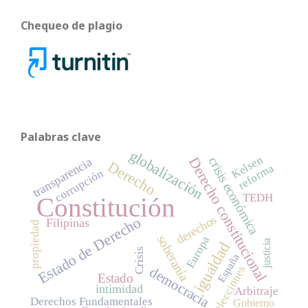
Chequeo de plagio
Palabras clave
globalización
Kelsen
Derecho constitucional
crisis económica
transparencia
Derecho
reforma
corrupción
TEDH
Constitución
derechos
Estado de Derecho
Filipinas
propiedad
soberanía
Europa
justicia
igualdad
Crisis
España
elecciones
democracia
Estado
intimidad
Arbitraje
Derechos Fundamentales
Gobierno