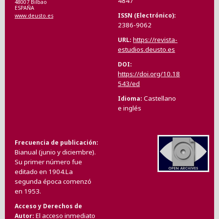
4847
48007 Bilbao
ESPAÑA
ISSN (Electrónico)
www.deusto.es
2386-9062
https://revista-
URL
estudios.deusto.es
DOI
https://doi.org/10.18
543/ed
Castellano
Idioma
e inglés
Frecuencia de publicación
Bianual (junio y diciembre).
Su primer número fue
editado en 1904.La
segunda época comenzó
en 1953.
Acceso y Derechos de
El acceso inmediato
Autor