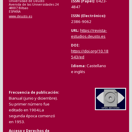
0423-
ISSN (Papel)
Universidad de Deusto
Avenida de las Universidades 24
4847
48007 Bilbao
ESPAÑA
ISSN (Electrónico)
www.deusto.es
2386-9062
https://revista-
URL
estudios.deusto.es
DOI
https://doi.org/10.18
543/ed
Castellano
Idioma
e inglés
Frecuencia de publicación
Bianual (junio y diciembre).
Su primer número fue
editado en 1904.La
segunda época comenzó
en 1953.
Acceso y Derechos de