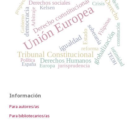
propiedad
Derecho constitucional
Derecho
delito
Derechos sociales
Crisis
Unión Europea
Kelsen
democracia
Arbitraje
Gobierno
Filipinas
constitución
soberanía
Estado
globalización
igualdad
reforma
intimidad
Tribunal Constitucional
TEDH
Derechos Humanos
Política
España
Europa
jurisprudencia
Información
Para autores/as
Para bibliotecarios/as