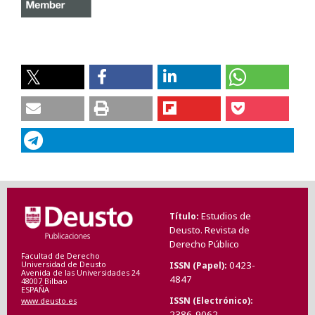
Estudios de
Título
Deusto. Revista de
Derecho Público
Facultad de Derecho
0423-
ISSN (Papel)
Universidad de Deusto
Avenida de las Universidades 24
4847
48007 Bilbao
ESPAÑA
ISSN (Electrónico)
www.deusto.es
2386-9062