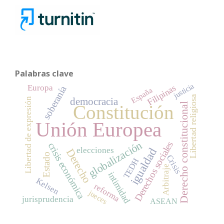
Palabras clave
justicia
Filipinas
Europa
soberanía
España
Libertad religiosa
Libertad de expresión
democracia
Derecho constitucional
Constitución
Unión Europea
globalización
Derechos sociales
crisis económica
elecciones
igualdad
Derecho
Estado
Crisis
TEDH
Arbitraje
intimidad
Kelsen
reforma
jueces
jurisprudencia
ASEAN