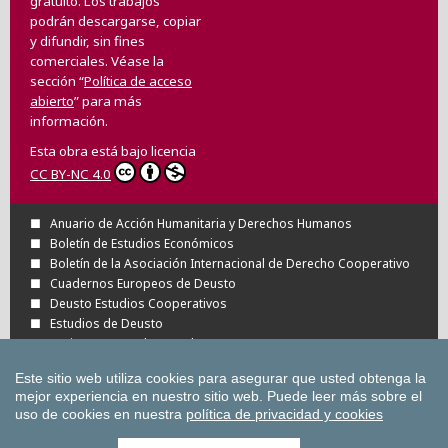
gratuito. Los trabajos
podrán descargarse, copiar
y difundir, sin fines
comerciales. Véase la
sección “
Política de acceso
abierto
” para más
información.
Esta obra está bajo licencia
CC BY-NC 4.0
Anuario de Acción Humanitaria y Derechos Humanos
Boletín de Estudios Económicos
Boletín de la Asociación Internacional de Derecho Cooperativo
Cuadernos Europeos de Deusto
Deusto Estudios Cooperativos
Estudios de Deusto
Revista Deusto de Derechos Humanos
Tuning Journal for Higher Education
Este sitio web utiliza cookies para asegurar que usted obtenga la
Todas las Revistas Científicas de Deusto en
mejor experiencia en nuestro sitio web.
Puede leer más sobre el
OJS
uso de cookies en nuestra
política de privacidad y cookies
Todas las publicaciones de la Universidad
de Deusto