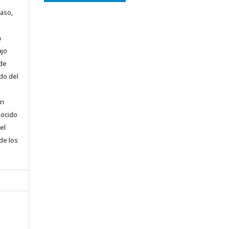
caso,
n
ajo
 de
do del
en
nocido
el
 de los