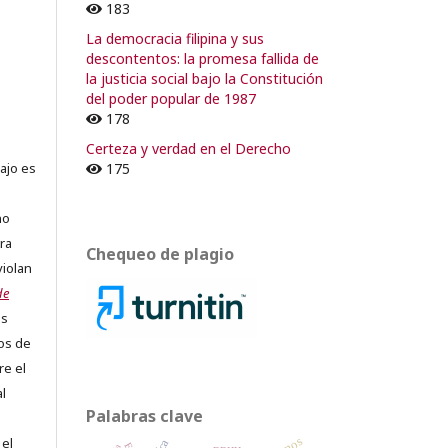
183
o
La democracia filipina y sus
descontentos: la promesa fallida de
la justicia social bajo la Constitución
del poder popular de 1987
178
Certeza y verdad en el Derecho
175
ajo es
no
ra
Chequeo de plagio
violan
de
os
os de
re el
al
Palabras clave
 el