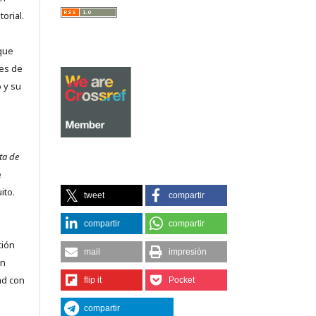
orial.
que
es de
 y su
ta de
e
ito.
tweet
compartir
compartir
compartir
ción
mail
impresión
on
ad con
flip it
Pocket
compartir