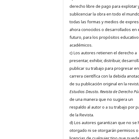
derecho libre de pago para explotar 
sublicenciar la obra en todo el mundo
todas las formas y medios de expres
ahora conocidos o desarrollados en 
futuro, para los propósitos educativo
académicos.
c) Los autores retienen el derecho a
presentar, exhibir, distribuir, desarroll
publicar su trabajo para progresar en
carrera científica con la debida anota
de su publicación original en la revist
Estudios Deusto.
Revista de Derecho Pú
de una manera que no sugiera un
respaldo al autor o a su trabajo por p
de la Revista.
d) Los autores garantizan que no se
otorgado ni se otorgarán permisos o
licencias de cualquier tipo que pued