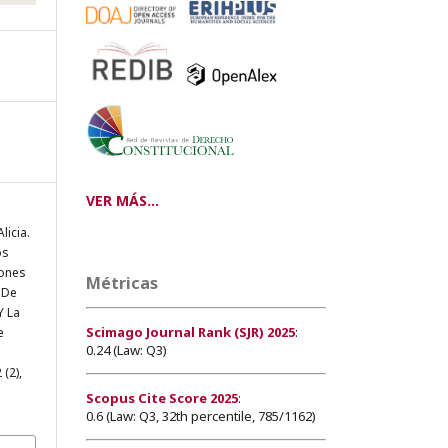
VER MÁS...
icia.
os
iones
Métricas
 De
Y La
Scimago Journal Rank (SJR) 2025
:
e
0.24 (Law: Q3)
 (2),
Scopus Cite Score 2025
:
0.6 (Law: Q3, 32th percentile, 785/1162)