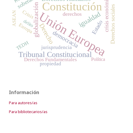
soberanía
crisis económica
Constitución
globalización
Derechos sociales
Crisis
Unión Europea
igualdad
ASEAN
derechos
delito
Estado
Europa
Derecho
democracia
TEDH
jurisprudencia
Tribunal Constitucional
Política
Derechos Fundamentales
propiedad
Información
Para autores/as
Para bibliotecarios/as