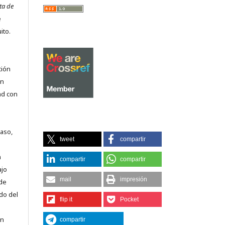
ta de
e
ito.
ción
on
ad con
caso,
tweet
compartir
n
compartir
compartir
ajo
mail
impresión
 de
do del
flip it
Pocket
en
compartir