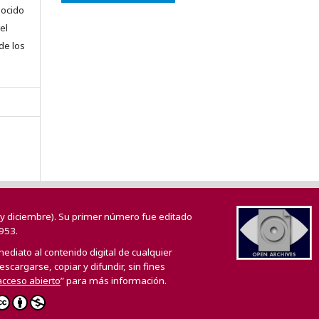
nocido
el
 de los
o y diciembre). Su primer número fue editado
953.
mediato al contenido digital de cualquier
scargarse, copiar y difundir, sin fines
 acceso abierto
” para más información.