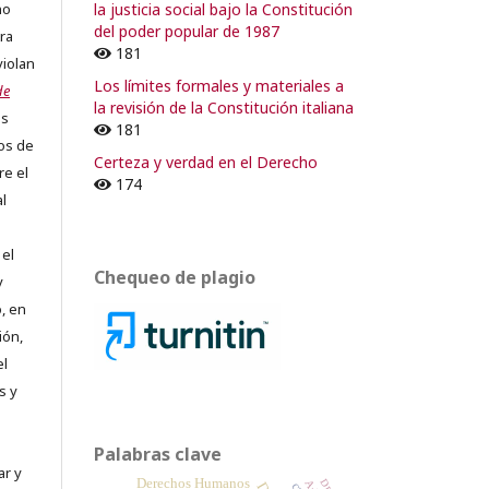
la justicia social bajo la Constitución
no
del poder popular de 1987
ra
181
violan
Los límites formales y materiales a
de
la revisión de la Constitución italiana
os
181
os de
Certeza y verdad en el Derecho
re el
174
al
 el
Chequeo de plagio
y
, en
ión,
el
s y
Palabras clave
ar y
Derechos Humanos