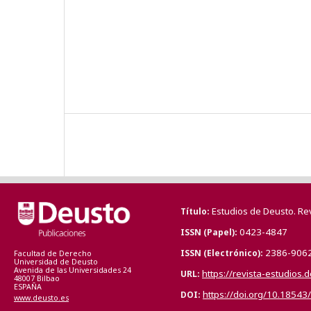
Estudios de Deusto. Re
Título
0423-4847
ISSN (Papel)
2386-906
ISSN (Electrónico)
Facultad de Derecho
Universidad de Deusto
Avenida de las Universidades 24
https://revista-estudios.
URL
48007 Bilbao
ESPAÑA
https://doi.org/10.18543
DOI
www.deusto.es