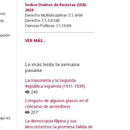
Índice Dialnet de Revistas (IDR)
2024
:
sus
Derecho Multidisciplinar: C1, 6/69
Derecho: C1, 52/342
to.
Ciencias Políticas: C1,13/69
s
uación
VER MÁS...
o
Lo más leído la semana
pasada
o
La masonería y la Segunda
República española (1931-1939)
243
Cómputo de algunos plazos en el
concurso de acreedores
207
ajo es
La democracia filipina y sus
descontentos: la promesa fallida de