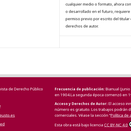
cualquier medio o formato, ahora co
o desarrollado en el futuro, requiere 
permiso previo por escrito del titular
derechos de autor.
vista de Derecho Público
Bianual (juni
Frecuencia de publicación
en 1904.La segunda época comenzó en 1
El acceso in
Acceso y Derechos de Autor
2
número es gratuito. Los trabajos podrán de
deusto.es
comerciales. Véase la sección “
Política de
/ed
Esta obra está bajo licencia
CC BY-NC 4.0