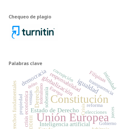
Chequeo de plagio
Palabras clave
corrupción
democracia
Filipinas
intimidad
responsabilidad
globalización
igualdad
transparencia
delito
Derechos fundamentales
federalismo
Europa
Derecho
soberanía
ventajas
crisis económica
Constitución
propiedad
reforma
Crisis
Estado de Derecho
jueces
elecciones
Unión Europea
DDHH
Inteligencia artificial
Gobierno