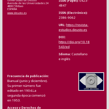
0423-
ISSN (Papel)
Universidad de Deusto
Avenida de las Universidades 24
4847
48007 Bilbao
ESPAÑA
ISSN (Electrónico)
www.deusto.es
2386-9062
https://revista-
URL
estudios.deusto.es
DOI
https://doi.org/10.18
543/ed
Castellano
Idioma
e inglés
Frecuencia de publicación
Bianual (junio y diciembre).
Su primer número fue
editado en 1904.La
segunda época comenzó
en 1953.
Acceso y Derechos de