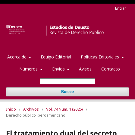
Entrar
Acerca de
Equipo Editorial
Políticas Editoriales
Números
Envíos
Avisos
Contacto
Buscar
Inicio
/
Archivos
/
Vol. 74 Núm. 1 (2026)
/
Derecho público iberoamericano
El tratamiento dual del secreto