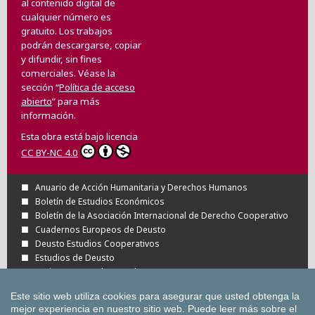
al contenido digital de
cualquier número es
gratuito. Los trabajos
podrán descargarse, copiar
y difundir, sin fines
comerciales. Véase la
sección “
Política de acceso
abierto
” para más
información.
Esta obra está bajo licencia
CC BY-NC 4.0
Anuario de Acción Humanitaria y Derechos Humanos
Boletín de Estudios Económicos
Boletín de la Asociación Internacional de Derecho Cooperativo
Cuadernos Europeos de Deusto
Deusto Estudios Cooperativos
Estudios de Deusto
Revista Deusto de Derechos Humanos
Tuning Journal for Higher Education
Este sitio web utiliza cookies para asegurar que usted obtenga la
Todas las Revistas Científicas de Deusto en
mejor experiencia en nuestro sitio web.
Puede leer más sobre el
OJS