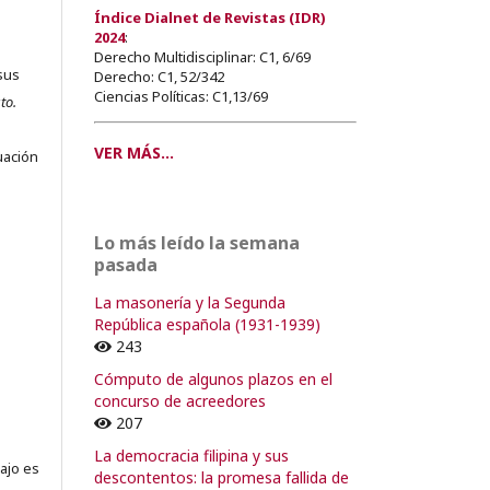
Índice Dialnet de Revistas (IDR)
2024
:
Derecho Multidisciplinar: C1, 6/69
sus
Derecho: C1, 52/342
Ciencias Políticas: C1,13/69
to.
s
VER MÁS...
uación
Lo más leído la semana
o
pasada
La masonería y la Segunda
o
República española (1931-1939)
243
Cómputo de algunos plazos en el
concurso de acreedores
207
La democracia filipina y sus
ajo es
descontentos: la promesa fallida de