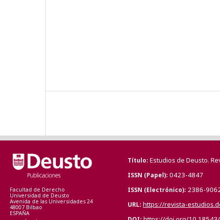
Estudios de Deusto. Re
Título
0423-4847
ISSN (Papel)
2386-906
ISSN (Electrónico)
Facultad de Derecho
Universidad de Deusto
Avenida de las Universidades 24
https://revista-estudios.
URL
48007 Bilbao
ESPAÑA
https://doi.org/10.18543
DOI