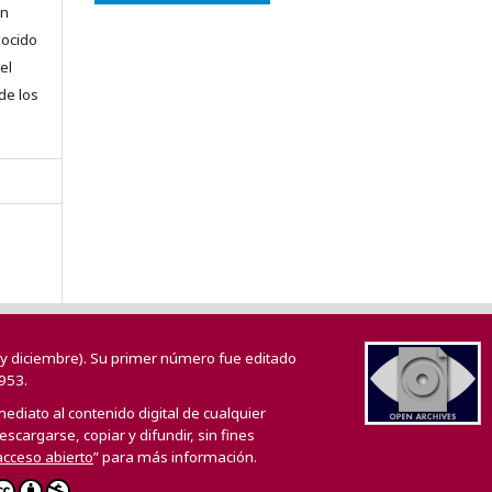
en
nocido
el
 de los
o y diciembre). Su primer número fue editado
953.
mediato al contenido digital de cualquier
scargarse, copiar y difundir, sin fines
 acceso abierto
” para más información.