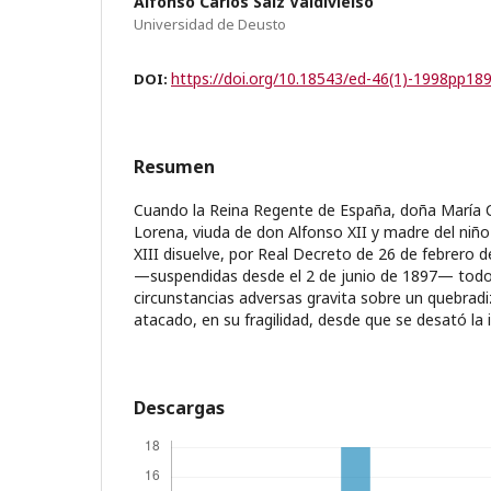
Alfonso Carlos Saiz Valdivielso
Universidad de Deusto
https://doi.org/10.18543/ed-46(1)-1998pp18
DOI:
Resumen
Cuando la Reina Regente de España, doña María 
Lorena, viuda de don Alfonso XII y madre del niñ
XIII disuelve, por Real Decreto de 26 de febrero 
—suspendidas desde el 2 de junio de 1897— tod
circunstancias adversas gravita sobre un quebrad
atacado, en su fragilidad, desde que se desató la i
Descargas