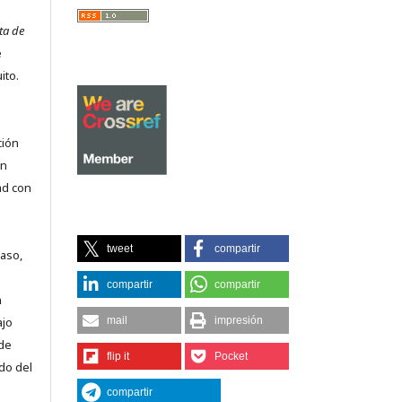
ta de
e
ito.
ción
on
ad con
tweet
compartir
caso,
compartir
compartir
n
ajo
mail
impresión
 de
flip it
Pocket
do del
compartir