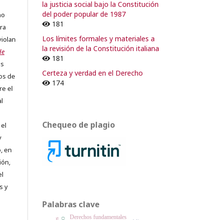
la justicia social bajo la Constitución
del poder popular de 1987
no
181
ra
Los límites formales y materiales a
violan
la revisión de la Constitución italiana
de
181
os
Certeza y verdad en el Derecho
os de
174
re el
al
Chequeo de plagio
 el
y
, en
ión,
el
s y
Palabras clave
Derechos fundamentales