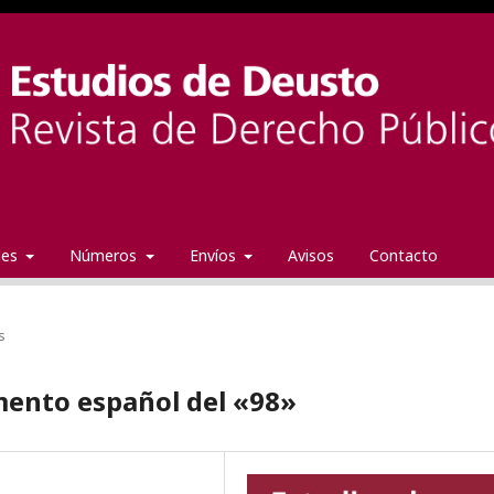
ales
Números
Envíos
Avisos
Contacto
s
mento español del «98»