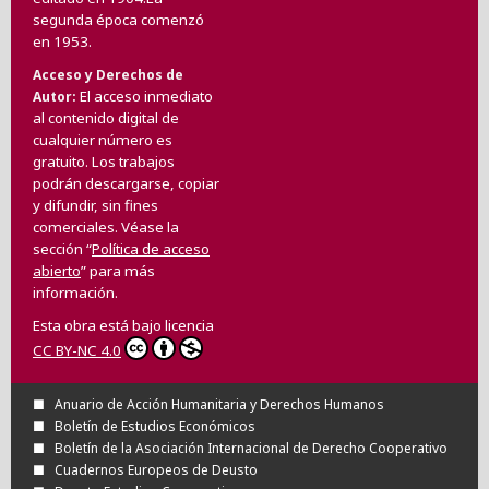
segunda época comenzó
en 1953.
Acceso y Derechos de
El acceso inmediato
Autor
al contenido digital de
cualquier número es
gratuito. Los trabajos
podrán descargarse, copiar
y difundir, sin fines
comerciales. Véase la
sección “
Política de acceso
abierto
” para más
información.
Esta obra está bajo licencia
CC BY-NC 4.0
Anuario de Acción Humanitaria y Derechos Humanos
Boletín de Estudios Económicos
Boletín de la Asociación Internacional de Derecho Cooperativo
Cuadernos Europeos de Deusto