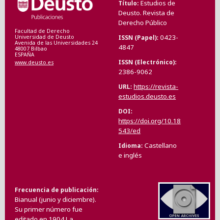
Estudios de
Título
Deusto. Revista de
Derecho Público
Facultad de Derecho
0423-
ISSN (Papel)
Universidad de Deusto
Avenida de las Universidades 24
4847
48007 Bilbao
ESPAÑA
ISSN (Electrónico)
www.deusto.es
2386-9062
https://revista-
URL
estudios.deusto.es
DOI
https://doi.org/10.18
543/ed
Castellano
Idioma
e inglés
Frecuencia de publicación
Bianual (junio y diciembre).
Su primer número fue
editado en 1904.La