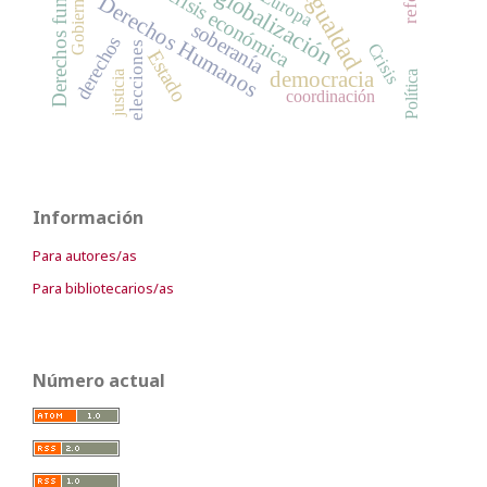
Derechos fundamentales
globalización
crisis económica
igualdad
Europa
Gobierno
Derechos Humanos
soberanía
derechos
elecciones
Crisis
Estado
democracia
Política
justicia
coordinación
Información
Para autores/as
Para bibliotecarios/as
Número actual