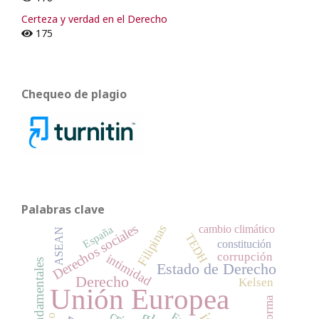
Certeza y verdad en el Derecho
175
Chequeo de plagio
Palabras clave
Derechos sociales
Filipinas
cambio climático
España
ASEAN
TEDH
constitución
corrupción
intimidad
Estado de Derecho
Derecho
Kelsen
Unión Europea
reforma