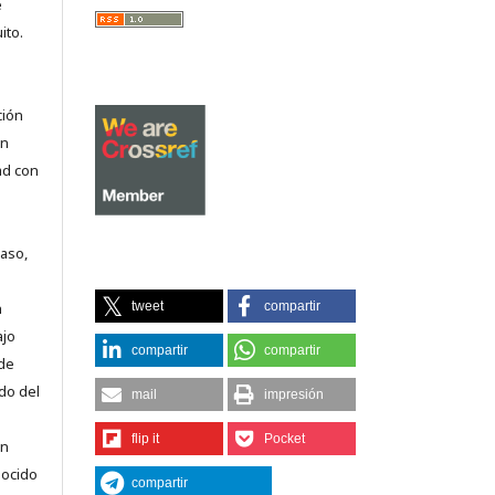
e
ito.
ción
on
ad con
caso,
tweet
compartir
n
ajo
compartir
compartir
 de
do del
mail
impresión
flip it
Pocket
en
nocido
compartir