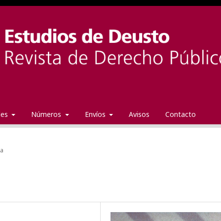
ales
Números
Envíos
Avisos
Contacto
da