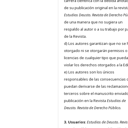
carrera científica con la debida anota
de su publicación original en la revist
Estudios Deusto.
Revista de Derecho Pú
de una manera que no sugiera un
respaldo al autor o a su trabajo por p
de la Revista.
d) Los autores garantizan que no se
otorgado ni se otorgarán permisos o
licencias de cualquier tipo que pued
violar los derechos otorgados a la Edit
e) Los autores son los únicos
responsables de las consecuencias 
puedan derivarse de las reclamacion
terceros sobre el manuscrito enviado
publicación en la Revista
Estudios de
Deusto.
Revista de Derecho Público.
3. Usuarios
:
Estudios de Deusto. Revis