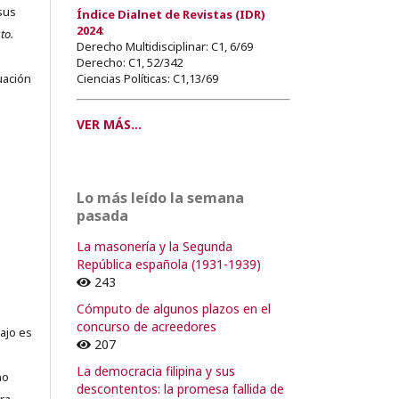
sus
Índice Dialnet de Revistas (IDR)
2024
:
to.
Derecho Multidisciplinar: C1, 6/69
s
Derecho: C1, 52/342
Ciencias Políticas: C1,13/69
uación
VER MÁS...
o
Lo más leído la semana
o
pasada
La masonería y la Segunda
República española (1931-1939)
243
Cómputo de algunos plazos en el
concurso de acreedores
ajo es
207
La democracia filipina y sus
no
descontentos: la promesa fallida de