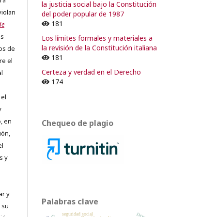
ra
la justicia social bajo la Constitución
violan
del poder popular de 1987
181
de
os
Los límites formales y materiales a
la revisión de la Constitución italiana
os de
181
re el
Certeza y verdad en el Derecho
al
174
 el
y
, en
Chequeo de plagio
ión,
el
s y
ar y
Palabras clave
 su
seguridad social