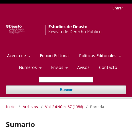
Entrar
Acerca de
Equipo Editorial
Políticas Editoriales
Números
Envíos
Avisos
Contacto
Buscar
Inicio
/
Archivos
/
Vol. 34 Núm. 67 (1986)
/
Portada
Sumario