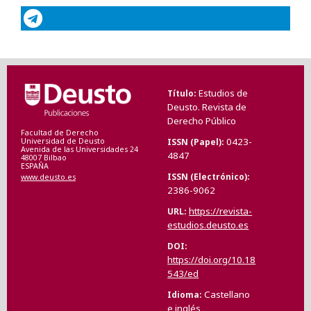
Estudios de
Título
Deusto. Revista de
Derecho Público
Facultad de Derecho
0423-
ISSN (Papel)
Universidad de Deusto
Avenida de las Universidades 24
4847
48007 Bilbao
ESPAÑA
ISSN (Electrónico)
www.deusto.es
2386-9062
https://revista-
URL
estudios.deusto.es
DOI
https://doi.org/10.18
543/ed
Castellano
Idioma
e inglés