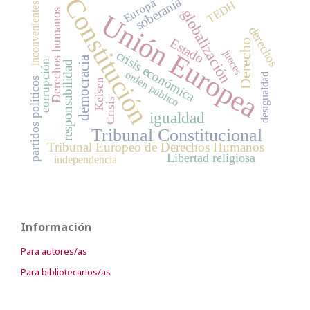
Constitución
soberanía
Europa
TEDH
inconvenientes
globalización
Derechos humanos
Unión Europea
derechos
Estado
Derecho
jueces
crisis económica
democracia
corrupción
responsabilidad
orden público
desigualdad
partidos políticos
Kelsen
Crisis
igualdad
Tribunal Constitucional
Tribunal Europeo de Derechos Humanos
Libertad religiosa
independencia
Información
Para autores/as
Para bibliotecarios/as