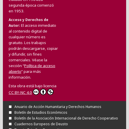
segunda época comenzó
en 1953.
Acceso y Derechos de
El acceso inmediato
Autor
al contenido digital de
cualquier número es
gratuito. Los trabajos
podrán descargarse, copiar
y difundir, sin fines
comerciales. Véase la
sección “
Política de acceso
abierto
” para más
información.
Esta obra está bajo licencia
CC BY-NC 4.0
Anuario de Acción Humanitaria y Derechos Humanos
Boletín de Estudios Económicos
Boletín de la Asociación Internacional de Derecho Cooperativo
Cuadernos Europeos de Deusto