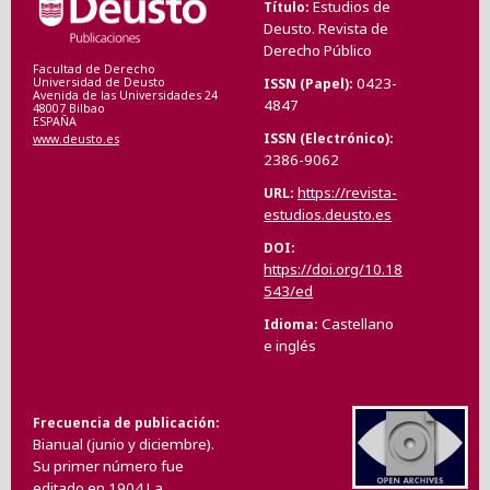
Estudios de
Título
Deusto. Revista de
Derecho Público
Facultad de Derecho
0423-
ISSN (Papel)
Universidad de Deusto
Avenida de las Universidades 24
4847
48007 Bilbao
ESPAÑA
ISSN (Electrónico)
www.deusto.es
2386-9062
https://revista-
URL
estudios.deusto.es
DOI
https://doi.org/10.18
543/ed
Castellano
Idioma
e inglés
Frecuencia de publicación
Bianual (junio y diciembre).
Su primer número fue
editado en 1904.La