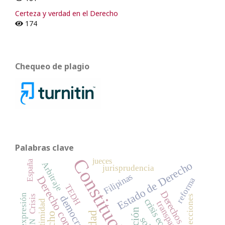
Certeza y verdad en el Derecho
174
Chequeo de plagio
Palabras clave
Constitución
jueces
España
Estado de Derecho
Arbitraje
jurisprudencia
Filipinas
Derecho constitucional
reforma
TEDH
Derechos sociales
democracia
elecciones
Crisis
intimidad
transparencia