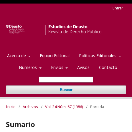
Entrar
Acerca de
Equipo Editorial
Políticas Editoriales
Números
Envíos
Avisos
Contacto
Buscar
Inicio
/
Archivos
/
Vol. 34 Núm. 67 (1986)
/
Portada
Sumario