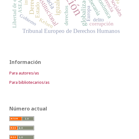
Libertad de expresión
crisis económica
globalización
igualdad
Derecho
soberanía
ASEAN
Estado
derechos
Europa
Gobierno
Kelsen
delito
corrupción
Tribunal Europeo de Derechos Humanos
Información
Para autores/as
Para bibliotecarios/as
Número actual