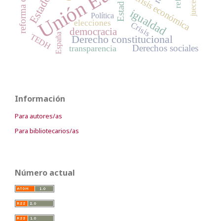
Unión Europea
crisis económica
Estado
jueces
igualdad
Política
elecciones
Crisis
democracia
España
TEDH
Derecho constitucional
Derechos sociales
transparencia
Información
Para autores/as
Para bibliotecarios/as
Número actual