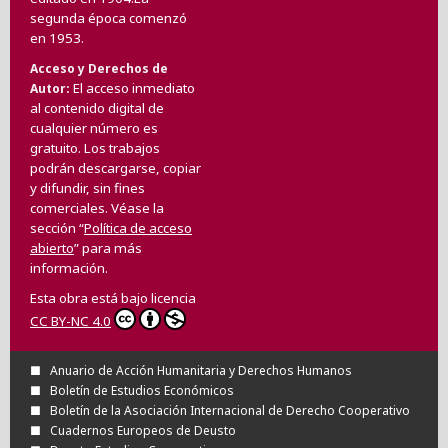
segunda época comenzó
en 1953.
Acceso y Derechos de
El acceso inmediato
Autor
al contenido digital de
cualquier número es
gratuito. Los trabajos
podrán descargarse, copiar
y difundir, sin fines
comerciales. Véase la
sección “
Política de acceso
abierto
” para más
información.
Esta obra está bajo licencia
CC BY-NC 4.0
Anuario de Acción Humanitaria y Derechos Humanos
Boletín de Estudios Económicos
Boletín de la Asociación Internacional de Derecho Cooperativo
Cuadernos Europeos de Deusto