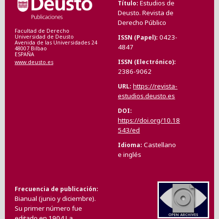
Estudios de
Título
Deusto. Revista de
Derecho Público
Facultad de Derecho
0423-
ISSN (Papel)
Universidad de Deusto
Avenida de las Universidades 24
4847
48007 Bilbao
ESPAÑA
ISSN (Electrónico)
www.deusto.es
2386-9062
https://revista-
URL
estudios.deusto.es
DOI
https://doi.org/10.18
543/ed
Castellano
Idioma
e inglés
Frecuencia de publicación
Bianual (junio y diciembre).
Su primer número fue
editado en 1904.La