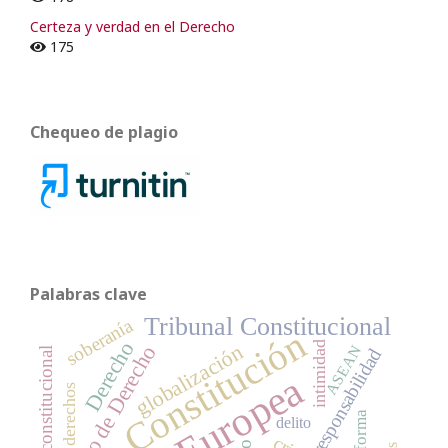
Certeza y verdad en el Derecho
175
Chequeo de plagio
Palabras clave
Tribunal Constitucional
soberanía
Constitución
Derecho
intimidad
globalización
Estado de Derecho
ASEAN
responsabilidad
reforma constitucional
derechos
reforma
delito