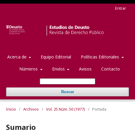
Entrar
Acerca de
Equipo Editorial
Políticas Editoriales
Números
Envíos
Avisos
Contacto
Buscar
Inicio
/
Archivos
/
Vol. 25 Núm. 50 (1977)
/
Portada
Sumario