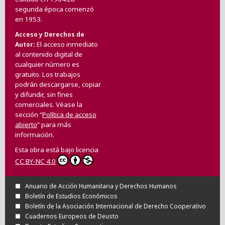
segunda época comenzó
en 1953.
Acceso y Derechos de
El acceso inmediato
Autor
al contenido digital de
cualquier número es
gratuito. Los trabajos
podrán descargarse, copiar
y difundir, sin fines
comerciales. Véase la
sección “
Política de acceso
abierto
” para más
información.
Esta obra está bajo licencia
CC BY-NC 4.0
Anuario de Acción Humanitaria y Derechos Humanos
Boletín de Estudios Económicos
Boletín de la Asociación Internacional de Derecho Cooperativo
Cuadernos Europeos de Deusto