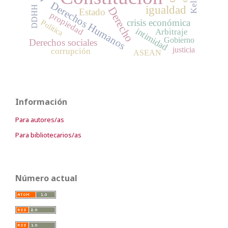
Kelsen
Derechos Humanos
igualdad
DDHH
Derecho
Estado
propiedad
crisis económica
Política
intimidad
Arbitraje
Gobierno
Derechos sociales
justicia
corrupción
ASEAN
Información
Para autores/as
Para bibliotecarios/as
Número actual