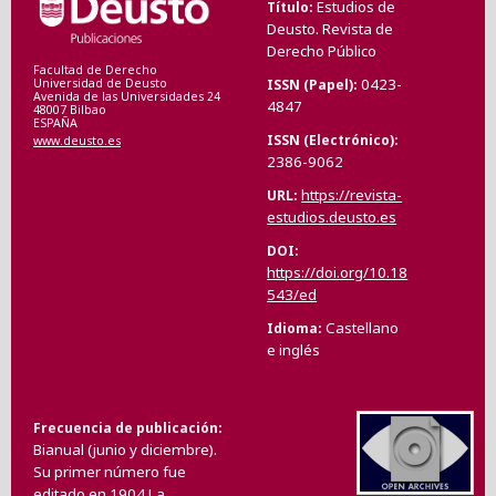
Estudios de
Título
Deusto. Revista de
Derecho Público
Facultad de Derecho
0423-
ISSN (Papel)
Universidad de Deusto
Avenida de las Universidades 24
4847
48007 Bilbao
ESPAÑA
ISSN (Electrónico)
www.deusto.es
2386-9062
https://revista-
URL
estudios.deusto.es
DOI
https://doi.org/10.18
543/ed
Castellano
Idioma
e inglés
Frecuencia de publicación
Bianual (junio y diciembre).
Su primer número fue
editado en 1904.La