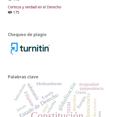
Certeza y verdad en el Derecho
175
Chequeo de plagio
Palabras clave
globalización
Medioambiente
soberanía
desigualdad
federalismo
independencia
Crisis
España
Filipinas
Estado de Derecho
democracia
derechos
Europa
elecciones
reforma
TEDH
delito
jueces
Constitución