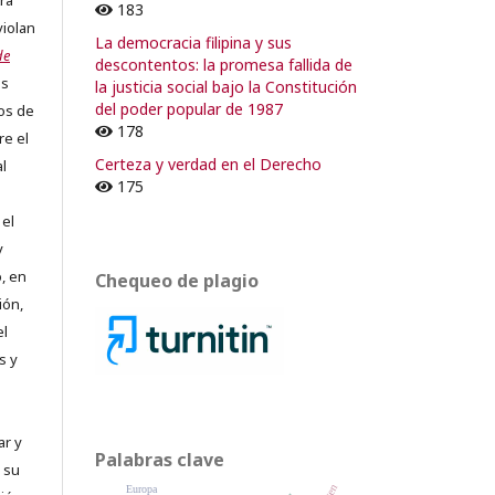
ra
183
violan
La democracia filipina y sus
de
descontentos: la promesa fallida de
os
la justicia social bajo la Constitución
del poder popular de 1987
os de
178
re el
Certeza y verdad en el Derecho
al
175
 el
y
, en
Chequeo de plagio
ión,
el
s y
ar y
Palabras clave
 su
Europa