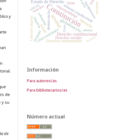
Kelsen
ción
España
Estado de Derecho
transparencia
elecciones
TEDH
Constitución
reforma constitucional
ASEAN
responsabilidad
derechos
a
democracia
soberanía
igualdad
blico
y
Libertad religiosa
Filipinas
globalización
Derecho
Estado
Crisis
crisis económica
reforma
arte
propiedad
Derecho constitucional
Política
Derechos sociales
Derechos fundamentales
 han
an
Información
orial.
Para autores/as
que
Para bibliotecarios/as
es de
 y su
Número actual
ta de