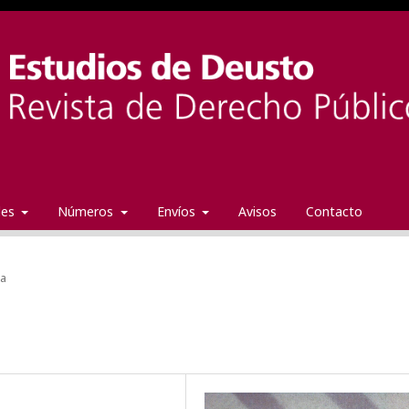
ales
Números
Envíos
Avisos
Contacto
da