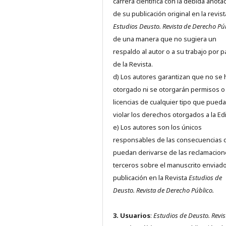
carrera científica con la debida anota
de su publicación original en la revist
Estudios Deusto.
Revista de Derecho Pú
de una manera que no sugiera un
respaldo al autor o a su trabajo por p
de la Revista.
d) Los autores garantizan que no se
otorgado ni se otorgarán permisos o
licencias de cualquier tipo que pued
violar los derechos otorgados a la Edit
e) Los autores son los únicos
responsables de las consecuencias 
puedan derivarse de las reclamacion
terceros sobre el manuscrito enviado
publicación en la Revista
Estudios de
Deusto.
Revista de Derecho Público.
3. Usuarios
:
Estudios de Deusto. Revis