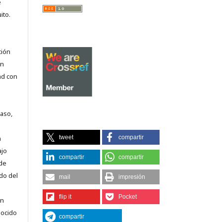
e
ito.
ción
on
ad con
caso,
tweet
compartir
n
ajo
compartir
compartir
 de
do del
mail
impresión
flip it
Pocket
en
nocido
compartir