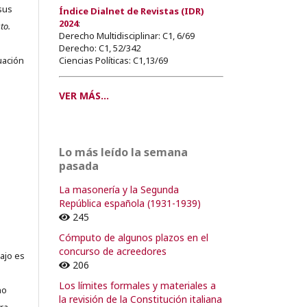
sus
Índice Dialnet de Revistas (IDR)
2024
:
to.
Derecho Multidisciplinar: C1, 6/69
s
Derecho: C1, 52/342
Ciencias Políticas: C1,13/69
uación
VER MÁS...
o
Lo más leído la semana
o
pasada
La masonería y la Segunda
República española (1931-1939)
245
Cómputo de algunos plazos en el
concurso de acreedores
ajo es
206
Los límites formales y materiales a
no
la revisión de la Constitución italiana