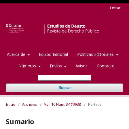
Entrar
Acerca de
Equipo Editorial
Políticas Editoriales
Números
Envíos
Avisos
Contacto
Buscar
Inicio
/
Archivos
/
Vol. 16 Núm. 34 (1968)
/
Portada
Sumario