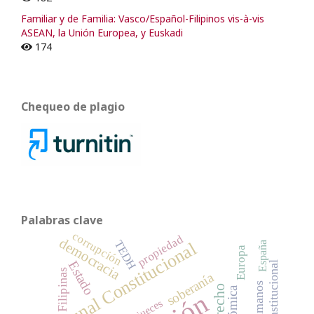
Familiar y de Familia: Vasco/Español-Filipinos vis-à-vis
ASEAN, la Unión Europea, y Euskadi
174
Chequeo de plagio
Palabras clave
corrupción
propiedad
democracia
TEDH
Tribunal Constitucional
España
Europa
Estado
Filipinas
soberanía
jueces