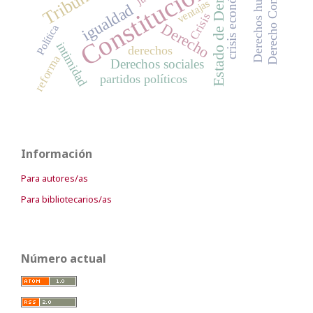
Derecho Constitucional
Derechos humanos
Estado de Derecho
crisis económica
Constitución
ventajas
igualdad
Crisis
Derecho
Política
intimidad
derechos
reforma
Derechos sociales
partidos políticos
Información
Para autores/as
Para bibliotecarios/as
Número actual