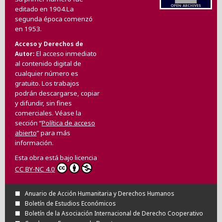
editado en 1904.La
segunda época comenzó
en 1953.
Acceso y Derechos de
El acceso inmediato
Autor
al contenido digital de
cualquier número es
gratuito. Los trabajos
podrán descargarse, copiar
y difundir, sin fines
comerciales. Véase la
sección “
Política de acceso
abierto
” para más
información.
Esta obra está bajo licencia
CC BY-NC 4.0
Anuario de Acción Humanitaria y Derechos Humanos
Boletín de Estudios Económicos
Boletín de la Asociación Internacional de Derecho Cooperativo