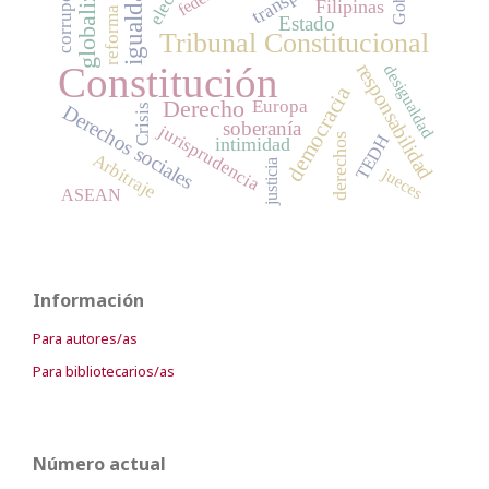
globalización
corrupción
igualdad
Filipinas
reforma
Estado
Tribunal Constitucional
Constitución
responsabilidad
desigualdad
democracia
Derecho
Europa
Derechos sociales
Crisis
soberanía
jurisprudencia
derechos
TEDH
intimidad
Arbitraje
justicia
jueces
ASEAN
Información
Para autores/as
Para bibliotecarios/as
Número actual