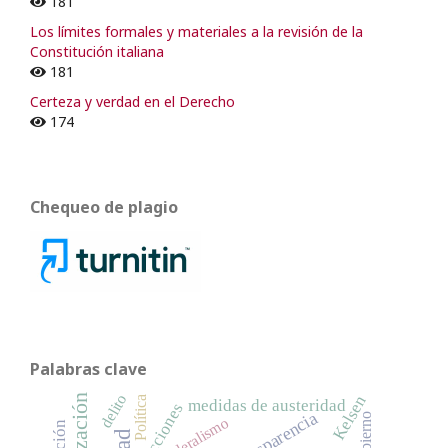
181
Los límites formales y materiales a la revisión de la
Constitución italiana
181
Certeza y verdad en el Derecho
174
Chequeo de plagio
Palabras clave
Kelsen
delito
Política
medidas de austeridad
elecciones
transparencia
Gobierno
federalismo