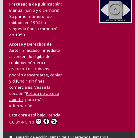
Frecuencia de publicación
Bianual (junio y diciembre).
Su primer número fue
editado en 1904.La
segunda época comenzó
en 1953.
Acceso y Derechos de
El acceso inmediato
Autor
al contenido digital de
cualquier número es
gratuito. Los trabajos
podrán descargarse, copiar
y difundir, sin fines
comerciales. Véase la
sección “
Política de acceso
abierto
” para más
información.
Esta obra está bajo licencia
CC BY-NC 4.0
Anuario de Acción Humanitaria y Derechos Humanos