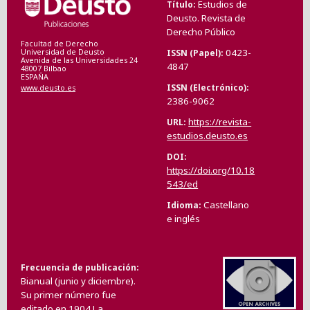
Estudios de
Título
Deusto. Revista de
Derecho Público
Facultad de Derecho
0423-
ISSN (Papel)
Universidad de Deusto
Avenida de las Universidades 24
4847
48007 Bilbao
ESPAÑA
ISSN (Electrónico)
www.deusto.es
2386-9062
https://revista-
URL
estudios.deusto.es
DOI
https://doi.org/10.18
543/ed
Castellano
Idioma
e inglés
Frecuencia de publicación
Bianual (junio y diciembre).
Su primer número fue
editado en 1904.La