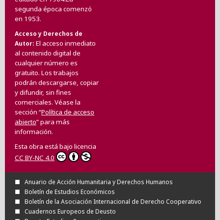
segunda época comenzó
en 1953.
Acceso y Derechos de
El acceso inmediato
Autor
al contenido digital de
cualquier número es
gratuito. Los trabajos
podrán descargarse, copiar
y difundir, sin fines
comerciales. Véase la
sección “
Política de acceso
abierto
” para más
información.
Esta obra está bajo licencia
CC BY-NC 4.0
Anuario de Acción Humanitaria y Derechos Humanos
Boletín de Estudios Económicos
Boletín de la Asociación Internacional de Derecho Cooperativo
Cuadernos Europeos de Deusto