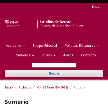
Entrar
Acerca de
Equipo Editorial
Políticas Editoriales
Números
Envíos
Avisos
Contacto
Buscar
Inicio
/
Archivos
/
Vol. 39 Núm. 80 (1992)
/
Portada
Sumario