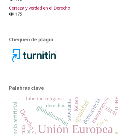
Certeza y verdad en el Derecho
175
Chequeo de plagio
Palabras clave
Libertad religiosa
DDHH
transparencia
democracia
Kelsen
igualdad
soberanía
Inteligencia artificial
derechos
globalización
TEDH
Crisis
Unión Europea