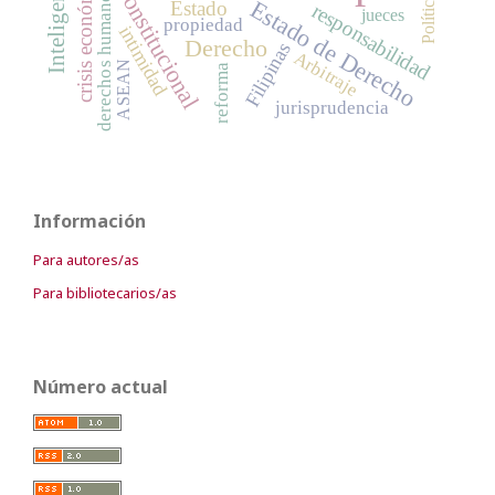
Derecho constitucional
crisis económica
derechos humanos
Política
Estado de Derecho
Estado
responsabilidad
jueces
propiedad
intimidad
Derecho
Filipinas
Arbitraje
ASEAN
reforma
jurisprudencia
Información
Para autores/as
Para bibliotecarios/as
Número actual