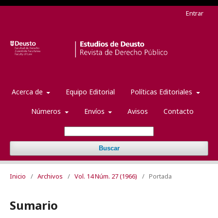
Entrar
Acerca de
Equipo Editorial
Políticas Editoriales
Números
Envíos
Avisos
Contacto
Buscar
Inicio
/
Archivos
/
Vol. 14 Núm. 27 (1966)
/
Portada
Sumario