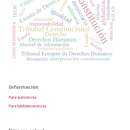
Constitución
globalización
propiedad
Filipinas
Estado de Derecho
federalismo
democracia
reforma
soberanía
TEDH
ASEAN
delito
igualdad
intimidad
responsabilidad
crisis económica
derechos
Tribunal Constitucional
Derecho
España
Estado
Crisis
Derechos Humanos
Kelsen
libertad de información
Constitucionalismo
Tribunal Europeo de Derechos Humanos
interpretación constitucional
Revolución
Información
Para autores/as
Para bibliotecarios/as