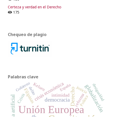
Certeza y verdad en el Derecho
175
Chequeo de plagio
Palabras clave
Gobierno
crisis económica
Kelsen
España
desigualdad
globalización
justicia
delito
Derecho
Filipinas
reforma
Crisis
intimidad
Política
democracia
Unión Europea