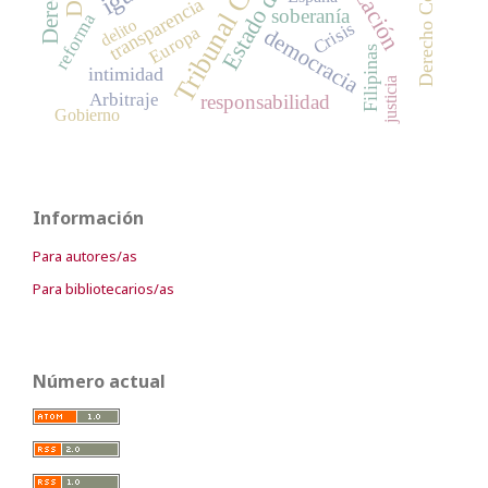
transparencia
soberanía
reforma
delito
Crisis
Europa
democracia
Filipinas
intimidad
justicia
Arbitraje
responsabilidad
Gobierno
Información
Para autores/as
Para bibliotecarios/as
Número actual