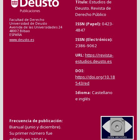
Estudios de
Título
Deusto. Revista de
Derecho Público
Facultad de Derecho
0423-
ISSN (Papel)
Universidad de Deusto
Avenida de las Universidades 24
4847
48007 Bilbao
ESPAÑA
ISSN (Electrónico)
www.deusto.es
2386-9062
https://revista-
URL
estudios.deusto.es
DOI
https://doi.org/10.18
543/ed
Castellano
Idioma
e inglés
Frecuencia de publicación
Bianual (junio y diciembre).
Su primer número fue
editado en 1904.La