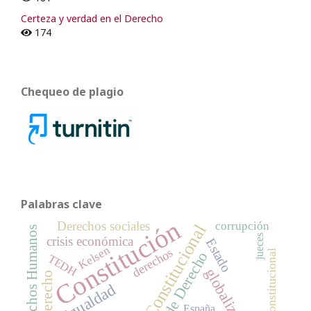
Certeza y verdad en el Derecho
174
Chequeo de plagio
Palabras clave
Constitución
Derechos sociales
corrupción
Tribunal Constitucional
Derechos Humanos
jueces
crisis económica
Estado
Kelsen
derechos
Derecho Constitucional
Estado de Derecho
TEDH
globalización
Derecho
igualdad
España