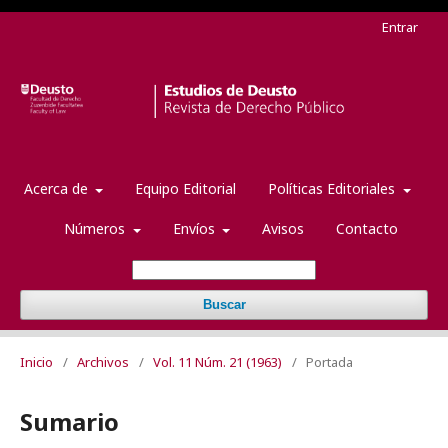
Entrar
Acerca de
Equipo Editorial
Políticas Editoriales
Números
Envíos
Avisos
Contacto
Buscar
Inicio
/
Archivos
/
Vol. 11 Núm. 21 (1963)
/
Portada
Sumario