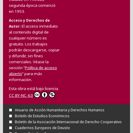
segunda época comenzó
en 1953.
Acceso y Derechos de
El acceso inmediato
Autor
al contenido digital de
cualquier número es
gratuito. Los trabajos
podrán descargarse, copiar
y difundir, sin fines
comerciales. Véase la
sección “
Política de acceso
abierto
” para más
información.
Esta obra está bajo licencia
CC BY-NC 4.0
Anuario de Acción Humanitaria y Derechos Humanos
Boletín de Estudios Económicos
Boletín de la Asociación Internacional de Derecho Cooperativo
Cuadernos Europeos de Deusto