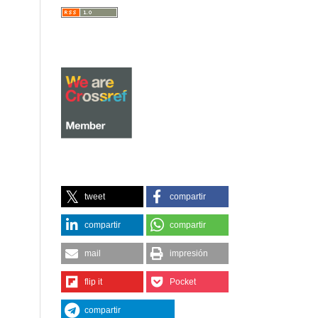
tweet
compartir
compartir
compartir
mail
impresión
flip it
Pocket
compartir