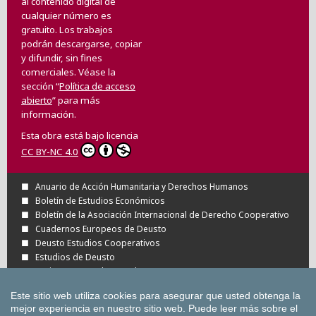
al contenido digital de
cualquier número es
gratuito. Los trabajos
podrán descargarse, copiar
y difundir, sin fines
comerciales. Véase la
sección “
Política de acceso
abierto
” para más
información.
Esta obra está bajo licencia
CC BY-NC 4.0
Anuario de Acción Humanitaria y Derechos Humanos
Boletín de Estudios Económicos
Boletín de la Asociación Internacional de Derecho Cooperativo
Cuadernos Europeos de Deusto
Deusto Estudios Cooperativos
Estudios de Deusto
Revista Deusto de Derechos Humanos
Tuning Journal for Higher Education
Este sitio web utiliza cookies para asegurar que usted obtenga la
Todas las Revistas Científicas de Deusto en
mejor experiencia en nuestro sitio web.
Puede leer más sobre el
OJS